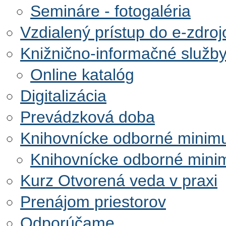
Semináre - fotogaléria
Vzdialený prístup do e-zdroj
Knižnično-informačné služb
Online katalóg
Digitalizácia
Prevádzková doba
Knihovnícke odborné mini
Knihovnícke odborné minim
Kurz Otvorená veda v praxi
Prenájom priestorov
Odporúčame