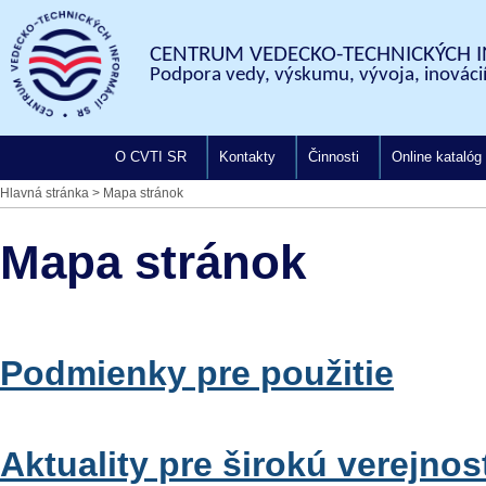
CENTRUM VEDECKO-TECHNICKÝCH I
Podpora vedy, výskumu, vývoja, inovácií
O CVTI SR
Kontakty
Činnosti
Online katalóg
Hlavná stránka
>
Mapa stránok
Mapa stránok
Podmienky pre použitie
Aktuality pre širokú verejnos