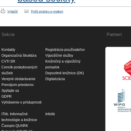
Vytlačiť
Pošli stránku e-mailom
Sekcie
Partneri
Kontakty
Registrácia používateľov
Organizačná štruktúra
Výpožičné služby
CVTI SR
Knižničný a výpožičný
Cenník poskytovaných
poriadok
služieb
Depozitné knižnice (DK)
Verejné obstarávanie
Digitalizácia
Prenájom priestorov
Spýtajte sa
GDPR
Vyhlásenie o prístupnosti
ITlib. Informačné
Infolib
technológie a knižnice
Časopis QUARK