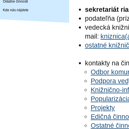
Ostatné činnosti
sekretariát ri
Kde nás nájdete
podateľňa (príz
vedecká knižn
mail:
kniznica(a
ostatné knižni
kontakty na čin
Odbor komu
P
odpora ved
Knižnično-in
P
opularizáci
P
rojekty
E
dičná činno
Ostatné činn