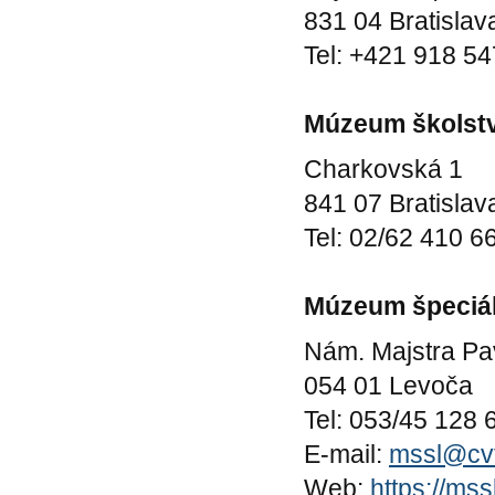
831 04 Bratisla
Tel: +421 918 5
Múzeum školstv
Charkovská 1
841 07 Bratisla
Tel: 02/62 410 6
Múzeum špeciál
Nám. Majstra Pa
054 01 Levoča
Tel: 053/45 128 
E-mail:
mssl@cvt
Web:
https://mss