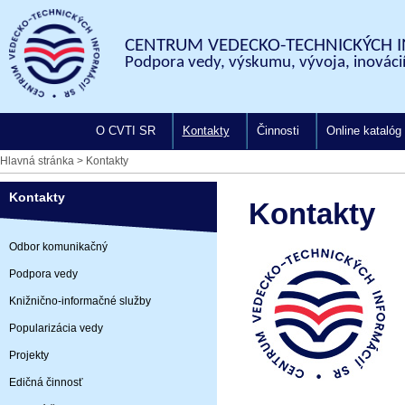
CENTRUM VEDECKO-TECHNICKÝCH I
Podpora vedy, výskumu, vývoja, inovácií
O CVTI SR
Kontakty
Činnosti
Online katalóg
Hlavná stránka
>
Kontakty
Kontakty
Kontakty
Odbor komunikačný
Podpora vedy
Ce
Knižnično-informačné služby
L
Popularizácia vedy
8
Projekty
Edičná činnosť