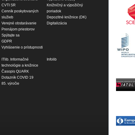
CVTI SR
Knižničný a výpožičný
Cenník poskytovaných
poriadok
služieb
Depozitné knižnice (DK)
Verejné obstarávanie
Digitalizácia
Prenájom priestorov
Spýtajte sa
GDPR
Vyhlásenie o prístupnosti
ITlib. Informačné
Infolib
technológie a knižnice
Časopis QUARK
Dotazník COVID 19
85. výročie