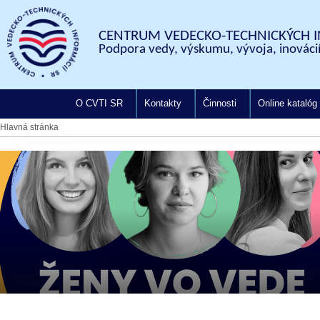
CENTRUM VEDECKO-TECHNICKÝCH I
Podpora vedy, výskumu, vývoja, inovácií
O CVTI SR
Kontakty
Činnosti
Online katalóg
Hlavná stránka