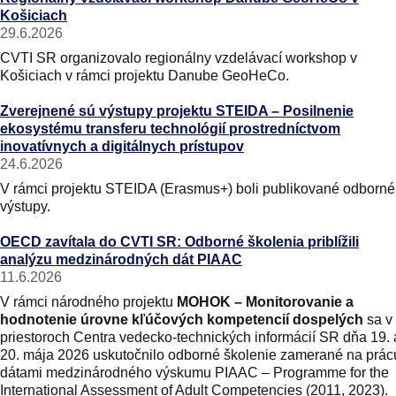
Košiciach
29.6.2026
CVTI SR organizovalo regionálny vzdelávací workshop v
Košiciach v rámci projektu Danube GeoHeCo.
Zverejnené sú výstupy projektu STEIDA – Posilnenie
ekosystému transferu technológií prostredníctvom
inovatívnych a digitálnych prístupov
24.6.2026
V rámci projektu STEIDA (Erasmus+) boli publikované odborné
výstupy.
OECD zavítala do CVTI SR: Odborné školenia priblížili
analýzu medzinárodných dát PIAAC
11.6.2026
V rámci národného projektu
MOHOK – Monitorovanie a
hodnotenie úrovne kľúčových kompetencií dospelých
sa v
priestoroch Centra vedecko-technických informácií SR dňa 19. 
20. mája 2026 uskutočnilo odborné školenie zamerané na prác
dátami medzinárodného výskumu PIAAC – Programme for the
International Assessment of Adult Competencies (2011, 2023).