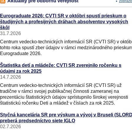
Aktuality pre odbornú verejnosť
zobraziť
Eurograduate 2026: CVTI SR v októbri spustí prieskum o
študijných a profesijných dráhach absolventov vysokých
škôl
31.7.2026
Centrum vedecko-technických informácií SR (CVTI SR) v októb
tohto roka spustí zber údajov v rámci medzinárodného priesku
Eurograduate 2026.
Štatistika detí a mládeže: CVTI SR zverejnilo ročenku s
údajmi za rok 2025
14.7.2026
Centrum vedecko-technických informácií SR (CVTI SR) už
tradične v rámci svojej publikačnej činnosti zameranej na
prezentáciu štatistických údajov sprístupnilo širokej verejnosti
štatistickú ročenku Deti a mládež v číslach za rok 2025.
Styčná kancelária SR pre výskum a vývoj v Bruseli (SLORD
preberá predsedníctvo siete IGLO
02.7.2026