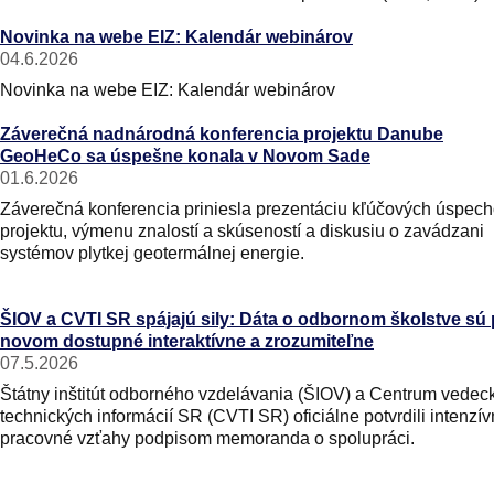
Novinka na webe EIZ: Kalendár webinárov
04.6.2026
Novinka na webe EIZ: Kalendár webinárov
Záverečná nadnárodná konferencia projektu Danube
GeoHeCo sa úspešne konala v Novom Sade
01.6.2026
Záverečná konferencia priniesla prezentáciu kľúčových úspec
projektu, výmenu znalostí a skúseností a diskusiu o zavádzani
systémov plytkej geotermálnej energie.
ŠIOV a CVTI SR spájajú sily: Dáta o odbornom školstve sú
novom dostupné interaktívne a zrozumiteľne
07.5.2026
Štátny inštitút odborného vzdelávania (ŠIOV) a Centrum vedec
technických informácií SR (CVTI SR) oficiálne potvrdili intenzí
pracovné vzťahy podpisom memoranda o spolupráci.