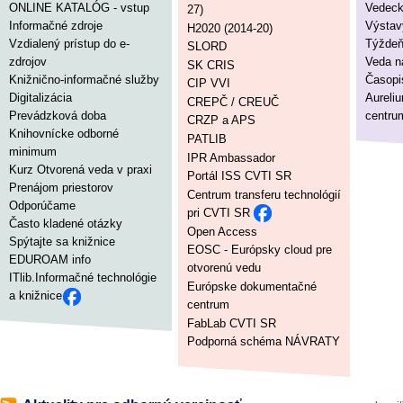
ONLINE KATALÓG - vstup
Vedeck
27)
Informačné zdroje
Výstav
H2020 (2014-20)
Vzdialený prístup do e-
Týždeň
SLORD
zdrojov
Veda n
SK CRIS
Knižnično-informačné služby
Časop
CIP VVI
Digitalizácia
Aureli
CREPČ / CREUČ
Prevádzková doba
centru
CRZP a APS
Knihovnícke odborné
PATLIB
minimum
IPR Ambassador
Kurz Otvorená veda v praxi
Portál ISS CVTI SR
Prenájom priestorov
Centrum transferu technológií
Odporúčame
pri CVTI SR
Často kladené otázky
Open Access
Spýtajte sa knižnice
EOSC - Európsky cloud pre
EDUROAM info
otvorenú vedu
ITlib.Informačné technológie
Európske dokumentačné
a knižnice
centrum
FabLab CVTI SR
Podporná schéma NÁVRATY