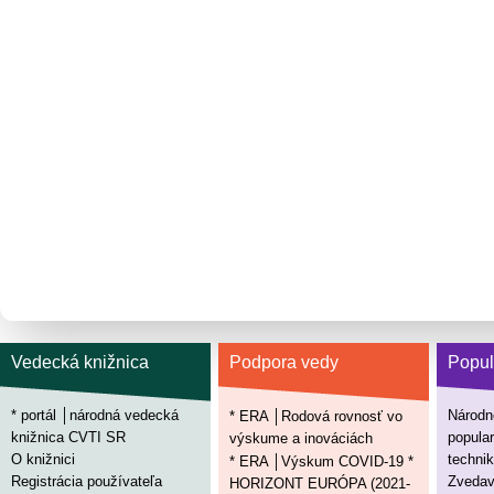
Vedecká knižnica
Podpora vedy
Popul
* portál │národná vedecká
Národn
* ERA │Rodová rovnosť vo
knižnica CVTI SR
popular
výskume a inováciách
O knižnici
technik
* ERA │Výskum COVID-19 *
Registrácia používateľa
Zvedav
HORIZONT EURÓPA (2021-