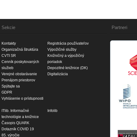
Sekcie
Partneri
Kontakty
Registrácia používateľov
Organizačná štruktúra
Výpožičné služby
CVTI SR
Knižničný a výpožičný
Cenník poskytovaných
poriadok
služieb
Depozitné knižnice (DK)
Verejné obstarávanie
Digitalizácia
Prenájom priestorov
Spýtajte sa
GDPR
Vyhlásenie o prístupnosti
ITlib. Informačné
Infolib
technológie a knižnice
Časopis QUARK
Dotazník COVID 19
85. výročie