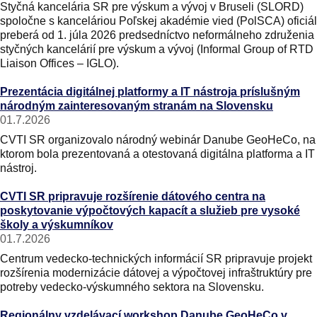
Styčná kancelária SR pre výskum a vývoj v Bruseli (SLORD)
spoločne s kanceláriou Poľskej akadémie vied (PolSCA) oficiá
preberá od 1. júla 2026 predsedníctvo neformálneho združenia
styčných kancelárií pre výskum a vývoj (Informal Group of RTD
Liaison Offices – IGLO).
Prezentácia digitálnej platformy a IT nástroja príslušným
národným zainteresovaným stranám na Slovensku
01.7.2026
CVTI SR organizovalo národný webinár Danube GeoHeCo, na
ktorom bola prezentovaná a otestovaná digitálna platforma a IT
nástroj.
CVTI SR pripravuje rozšírenie dátového centra na
poskytovanie výpočtových kapacít a služieb pre vysoké
školy a výskumníkov
01.7.2026
Centrum vedecko-technických informácií SR pripravuje projekt
rozšírenia modernizácie dátovej a výpočtovej infraštruktúry pre
potreby vedecko‑výskumného sektora na Slovensku.
Regionálny vzdelávací workshop Danube GeoHeCo v