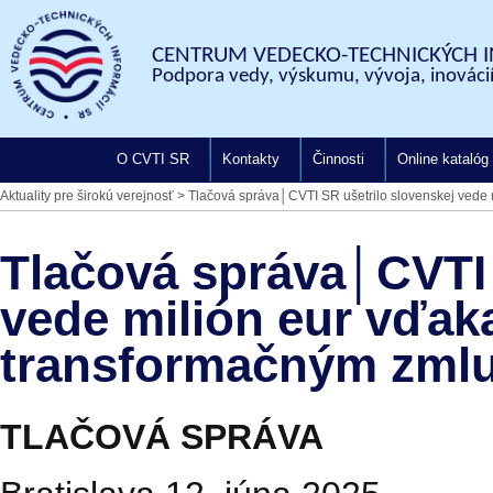
CENTRUM VEDECKO-TECHNICKÝCH I
Podpora vedy, výskumu, vývoja, inovácií
O CVTI SR
Kontakty
Činnosti
Online katalóg
Aktuality pre širokú verejnosť
>
Tlačová správa│CVTI SR ušetrilo slovenskej vede
Tlačová správa│CVTI 
vede milión eur vďak
transformačným zml
TLAČOVÁ SPRÁVA