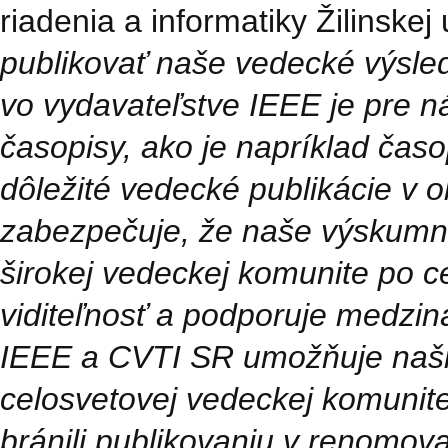
riadenia a informatiky Žilinskej 
publikovať naše vedecké výsle
vo vydavateľstve IEEE je pre 
časopisy, ako je napríklad čas
dôležité vedecké publikácie v o
zabezpečuje, že naše výskumn
širokej vedeckej komunite po c
viditeľnosť a podporuje medzi
IEEE a CVTI SR umožňuje naši
celosvetovej vedeckej komunite 
bránili publikovaniu v renomo