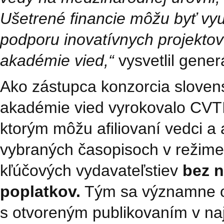
Ušetrené financie môžu byť vyu
podporu inovatívnych projektov
akadémie vied,“
vysvetlil gener
Ako zástupca konzorcia slovens
akadémie vied vyrokovalo CVT
ktorým môžu afiliovaní vedci a 
vybraných časopisoch v režime 
kľúčových vydavateľstiev
bez n
poplatkov
.
Tým sa významne od
s otvoreným publikovaním v naj