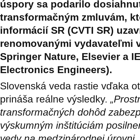
úspory sa podarilo dosiahnu
transformačným zmluvám, kt
informácií SR (CVTI SR) uzavr
renomovanými vydavateľmi v
Springer Nature, Elsevier a IE
Electronics Engineers).
Slovenská veda rastie vďaka o
prináša reálne výsledky.
„Prost
transformačných dohôd zabez
výskumným inštitúciám posilneni
vedy na medzinárodnej úrovni, 