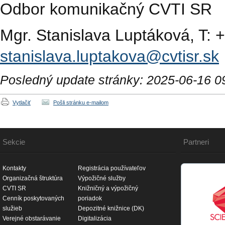
Odbor komunikačný CVTI SR
Mgr. Stanislava Luptáková, T: 
stanislava.luptakova@cvtisr.sk
Posledný update stránky: 2025-06-16 0
Vytlačiť
Pošli stránku e-mailom
Sekcie
Partneri
Kontakty
Registrácia používateľov
Organizačná štruktúra
Výpožičné služby
CVTI SR
Knižničný a výpožičný
Cenník poskytovaných
poriadok
služieb
Depozitné knižnice (DK)
Verejné obstarávanie
Digitalizácia