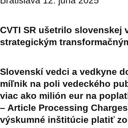
Bratislava 12. júna 2025
CVTI SR ušetrilo slovenskej 
strategickým transformačn
Slovenskí vedci a vedkyne d
míľnik na poli vedeckého pub
viac ako
milión eur
na popla
– Article Processing Charges
výskumné inštitúcie platiť z