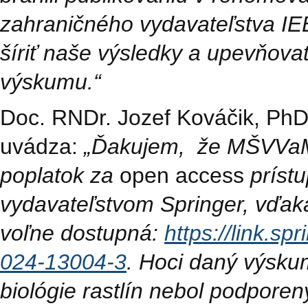
zahraničného vydavateľstva I
šíriť naše výsledky a upevňov
výskumu.“
Doc. RNDr. Jozef Kováčik, PhD.
uvádza:
„Ďakujem, že MŠVVaM 
poplatok za
open access
prístu
vydavateľstvom Springer, vďak
voľne dostupná:
https://link.s
024-13004-3
. Hoci daný výskum
biológie rastlín nebol podpore