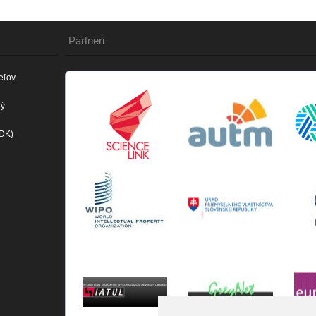
Partneri
eľov
ný
(DK)