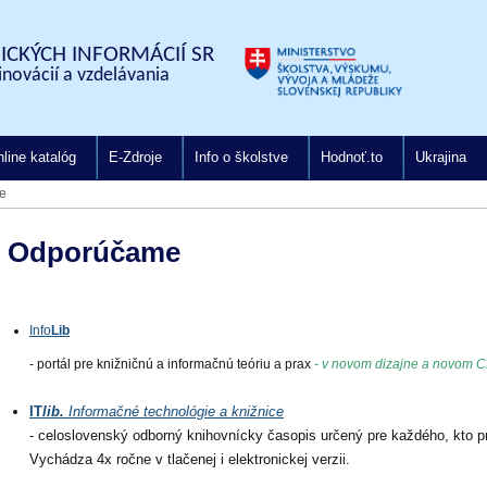
CKÝCH INFORMÁCIÍ SR
inovácií a vzdelávania
line katalóg
E-Zdroje
Info o školstve
Hodnoť.to
Ukrajina
e
Odporúčame
Info
Lib
- portál pre knižničnú a informačnú teóriu a prax
- v novom dizajne a novom 
IT
lib.
Informačné technológie a knižnice
- celoslovenský odborný knihovnícky časopis určený pre každého, kto p
Vychádza 4x ročne v tlačenej i elektronickej verzii.