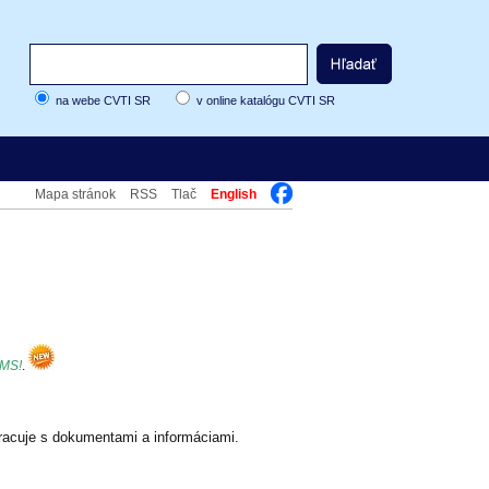
na webe CVTI SR
v online katalógu CVTI SR
Mapa stránok
RSS
Tlač
English
CMS!
.
racuje s dokumentami a informáciami.