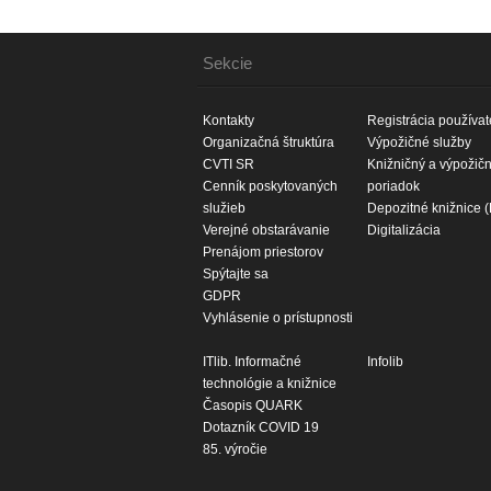
Sekcie
Kontakty
Registrácia používat
Organizačná štruktúra
Výpožičné služby
CVTI SR
Knižničný a výpožič
Cenník poskytovaných
poriadok
služieb
Depozitné knižnice 
Verejné obstarávanie
Digitalizácia
Prenájom priestorov
Spýtajte sa
GDPR
Vyhlásenie o prístupnosti
ITlib. Informačné
Infolib
technológie a knižnice
Časopis QUARK
Dotazník COVID 19
85. výročie