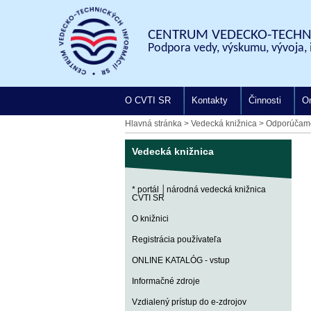
CENTRUM VEDECKO-TECHNI
Podpora vedy, výskumu, vývoja, 
O CVTI SR
Kontakty
Činnosti
On
Hlavná stránka
>
Vedecká knižnica
>
Odporúčam
Vedecká knižnica
* portál │národná vedecká knižnica
CVTI SR
O knižnici
Registrácia používateľa
ONLINE KATALÓG - vstup
Informačné zdroje
Vzdialený prístup do e-zdrojov