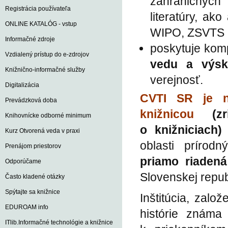
zahraničných 
Registrácia používateľa
literatúry, a
ONLINE KATALÓG - vstup
WIPO, ZSVTS a 
Informačné zdroje
poskytuje kom
Vzdialený prístup do e-zdrojov
vedu a výs
Knižnično-informačné služby
verejnosť.
Digitalizácia
CVTI SR je n
Prevádzková doba
knižnicou
(z
Knihovnícke odborné minimum
o knižniciach
Kurz Otvorená veda v praxi
oblasti prírodn
Prenájom priestorov
priamo riaden
Odporúčame
Slovenskej repub
Často kladené otázky
Spýtajte sa knižnice
Inštitúcia, zal
EDUROAM info
histórie známa
ITlib.Informačné technológie a knižnice