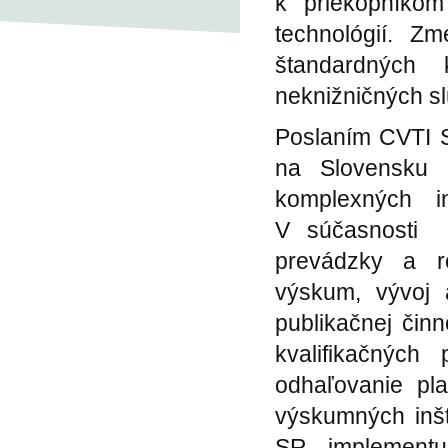
k priekopníkom
technológií. Z
štandardných 
neknižničných sl
Poslaním CVTI S
na Slovensku 
komplexných 
V súčasnosti
prevádzky a r
výskum, vývoj a
publikačnej čin
kvalifikačnýc
odhaľovanie pl
výskumných inšti
SR implementuj