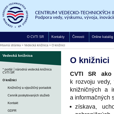
CENTRUM VEDECKO-TECHNICKÝCH I
Podpora vedy, výskumu, vývoja, inovácií
O CVTI SR
Kontakty
Činnosti
Online katalóg
Hlavná stránka
>
Vedecká knižnica
>
O knižnici
Vedecká knižnica
O knižnici
* portál │národná vedecká knižnica
CVTI SR ako 
CVTI SR
O knižnici
k rozvoju vedy,
Knižničný a výpožičný poriadok
knižničných a 
Cenník poskytovaných služieb
a informačných s
Kontakt
získava, uch
GDPR