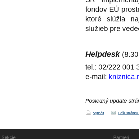
fondov EÚ pros
ktoré slúžia 
služieb pre ved
Helpdesk
(8:30
tel.: 02/222 001 
e-mail:
kniznica.
Posledný update strá
Vytlačiť
Pošli stránku
Sekcie
Partneri