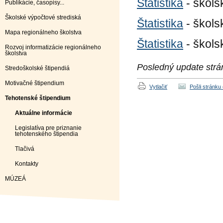
Štatistika
- škols
Publikácie, časopisy...
Školské výpočtové strediská
Štatistika
- škols
Mapa regionálneho školstva
Štatistika
- škols
Rozvoj informatizácie regionálneho
školstva
Posledný update strá
Stredoškolské štipendiá
Motivačné štipendium
Vytlačiť
Pošli stránku
Tehotenské štipendium
Aktuálne informácie
Legislatíva pre priznanie
tehotenského štipendia
Tlačivá
Kontakty
MÚZEÁ