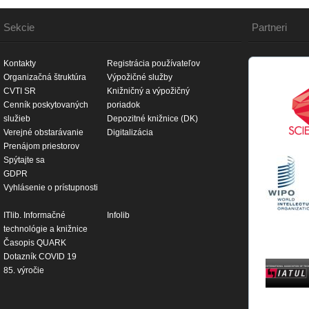
Sekcie
Partneri
Kontakty
Registrácia používateľov
Organizačná štruktúra
Výpožičné služby
CVTI SR
Knižničný a výpožičný
Cenník poskytovaných
poriadok
služieb
Depozitné knižnice (DK)
Verejné obstarávanie
Digitalizácia
Prenájom priestorov
Spýtajte sa
GDPR
Vyhlásenie o prístupnosti
ITlib. Informačné
Infolib
technológie a knižnice
Časopis QUARK
Dotazník COVID 19
85. výročie