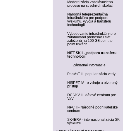
Modernizácia vzdelávacieho
procesu na stredných školách
Národná teleprezentačná
infraštruktúra pre podporu
výskumu, vývoja a transferu
technológii
Vybudovanie infraštruktúry pre
zálohovanú prenosovú sieť
založenú na 100 GE point-to-
point linkách
NITT SK II - podpora transferu
technológií
Základné informácie
PopVaT II - popularizácia vedy
NISPEZ IV - e-zdroje a otvorený
prístup
DC VaV II - dátové centrum pre
VaV
NPC II - Národné podnikateľské
centrum
SK4ERA - internacionalizácia SK
výskumu