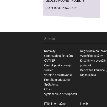
MEDZINÁRODNÉ PROJEKTY
DOPYTOVÉ PROJEKTY
Sekcie
Kontakty
Registrácia používat
Organizačná štruktúra
Výpožičné služby
CVTI SR
Knižničný a výpožič
Cenník poskytovaných
poriadok
služieb
Depozitné knižnice 
Verejné obstarávanie
Digitalizácia
Prenájom priestorov
Spýtajte sa
GDPR
Vyhlásenie o prístupnosti
ITlib. Informačné
Infolib