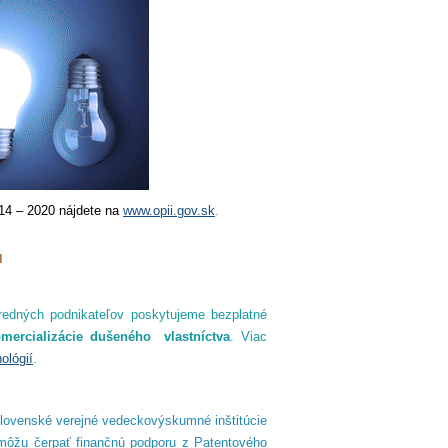
14 – 2020 nájdete na
www.opii.gov.sk
.
u
redných podnikateľov poskytujeme bezplatné
mercializácie dušeného vlastníctva
. Viac
ológií
.
lovenské verejné vedeckovýskumné inštitúcie
ôžu čerpať finančnú podporu z Patentového