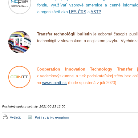
fondu, využívať vzorové smernice a cenné informá
a organizácií ako
LES ČRS
a
ASTP
.
Transfer technológií bulletin
je odborný časopis publi
technológií v slovenskom a anglickom jazyku. Vychádza
Cooperation Innovation Technology Transfer
je
z vedeckovýskumnej a tiež podnikateľskej sféry bez ohľa
na
www.cointt.sk
(bude spustená v júli 2020).
Posledný update stránky: 2021-06-23 12:50
Vytlačiť
Pošli stránku e-mailom