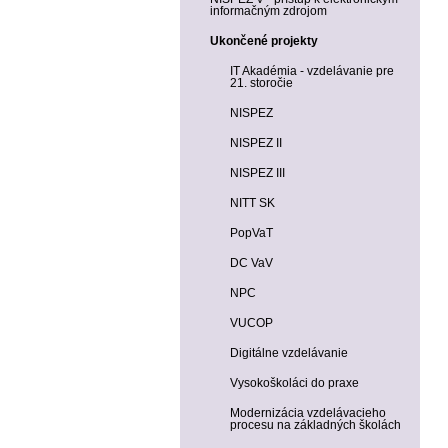
informačným zdrojom
Ukončené projekty
IT Akadémia - vzdelávanie pre
21. storočie
NISPEZ
NISPEZ II
NISPEZ III
NITT SK
PopVaT
DC VaV
NPC
VUCOP
Digitálne vzdelávanie
Vysokoškoláci do praxe
Modernizácia vzdelávacieho
procesu na základných školách