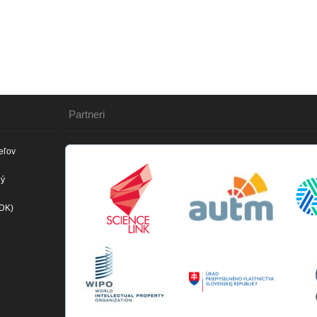
Partneri
eľov
ný
(DK)