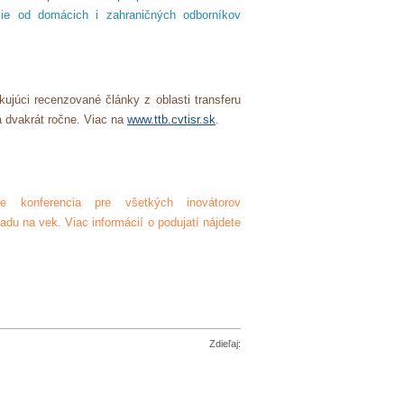
cie od domácich i zahraničných odborníkov
kujúci recenzované články z oblasti transferu
 dvakrát ročne. Viac na
www.ttb.cvtisr.sk
.
 konferencia pre všetkých inovátorov
du na vek. Viac informácií o podujatí nájdete
Zdieľaj: