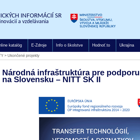
CKÝCH INFORMÁCIÍ SR
inovácií a vzdelávania
line katalóg
E-Zdroje
Info o školstve
Hodnoť.to
Ukrajina
TY
>
Ukončené projekty
Národná infraštruktúra pre podporu 
na Slovensku – NITT SK II