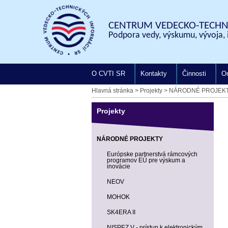
CENTRUM VEDECKO-TECHNI
Podpora vedy, výskumu, vývoja, 
O CVTI SR
Kontakty
Činnosti
On
Hlavná stránka
>
Projekty
>
NÁRODNÉ PROJEK
Projekty
NÁRODNÉ PROJEKTY
Európske partnerstvá rámcových
programov EÚ pre výskum a
inovácie
NEOV
MOHOK
SK4ERA II
NISPEZ V - prístup k elektronickým