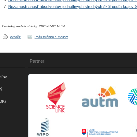
Nezamestnanosť absolventov jednotlivých stredných škôl podľa krajov 
Posledný update stránky: 2026-07-03 10:14
Vytlačiť
Pošli stránku e-mailom
Partneri
eľov
ný
(DK)