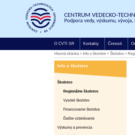
CENTRUM VEDECKO-TECHNI
Podpora vedy, výskumu, vývoja, 
O CVTI SR
Kontakty
Činnosti
On
Hlavná stránka
>
Info o školstve
>
Školstvo
>
Regi
Info o školstve
Školstvo
Regionálne školstvo
Vysoké školstvo
Financovanie školstva
Ďalšie vzdelávanie
Výskumy a prevencia