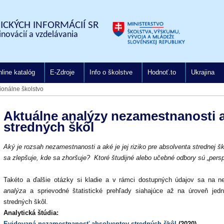
CKÝCH INFORMÁCIÍ SR
inovácií a vzdelávania
line katalóg
E-Zdroje
Info o školstve
Hodnoť.to
Ukrajina
onálne školstvo
Aktuálne analýzy nezamestnanosti 
stredných škôl
Aký je rozsah nezamestnanosti a aké je jej riziko pre absolventa strednej š
sa zlepšuje, kde sa zhoršuje? Ktoré študijné alebo učebné odbory sú „persp
Takéto a ďalšie otázky si kladie a v rámci dostupných údajov sa na 
analýza
a sprievodné štatistické prehľady siahajúce až na úroveň jedn
stredných škôl.
Analytická štúdia:
Evidovaná nezamestnanosť absolventov stredných škôl
(2020)