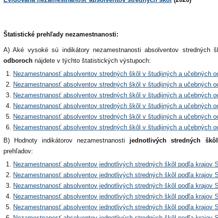
Štatistické prehľady nezamestnanosti:
A) Aké vysoké sú indikátory nezamestnanosti absolventov stredných 
odboroch
nájdete v týchto štatistických výstupoch:
Nezamestnanosť absolventov stredných škôl v študijných a učebných o
Nezamestnanosť absolventov stredných škôl v študijných a učebných o
Nezamestnanosť absolventov stredných škôl v študijných a učebných o
Nezamestnanosť absolventov stredných škôl v študijných a učebných o
Nezamestnanosť absolventov stredných škôl v študijných a učebných o
Nezamestnanosť absolventov stredných škôl v študijných a učebných o
B) Hodnoty indikátorov nezamestnanosti
jednotlivých stredných škôl
prehľadov:
Nezamestnanosť absolventov jednotlivých stredných škôl podľa krajov 
Nezamestnanosť absolventov jednotlivých stredných škôl podľa krajov 
Nezamestnanosť absolventov jednotlivých stredných škôl podľa krajov 
Nezamestnanosť absolventov jednotlivých stredných škôl podľa krajov 
Nezamestnanosť absolventov jednotlivých stredných škôl podľa krajov 
Nezamestnanosť absolventov jednotlivých stredných škôl podľa krajov 