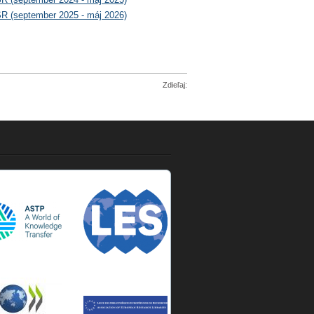
SR (september 2025 - máj 2026)
Zdieľaj: