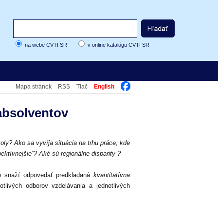
na webe CVTI SR
v online katalógu CVTI SR
Mapa stránok
RSS
Tlač
English
absolventov
koly? Ako sa vyvíja situácia na trhu práce, kde
ektívnejšie“? Aké sú regionálne disparity ?
ne snaží odpovedať predkladaná
kvantitatívna
otlivých odborov vzdelávania a jednotlivých