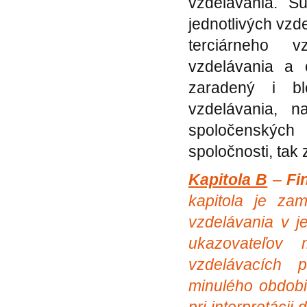
vzdelávania. S
jednotlivých vz
terciárneho v
vzdelávania a 
zaradený i bl
vzdelávania, 
spoločenských
spoločnosti, tak 
Kapitola B
–
Fi
kapitola je za
vzdelávania v j
ukazovateľov
vzdelávacích p
minulého obdobi