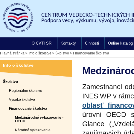
CENTRUM VEDECKO-TECHNICKÝCH I
Podpora vedy, výskumu, vývoja, inovácií
O CVTI SR
Kontakty
Činnosti
Online katalóg
Hlavná stránka
>
Info o školstve
>
Školstvo
>
Financovanie školstva
Info o školstve
Medzináro
Školstvo
Zamestnanci odd
Regionálne školstvo
INES WP v rámci 
Vysoké školstvo
oblasť financo
Financovanie školstva
úrovni OECD s
Medzinárodné vykazovanie -
OECD
Glance („Vzdel
Národné vykazovanie
zaujímavých úda