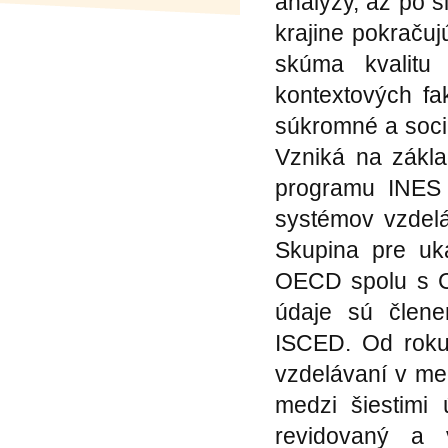
analýzy, až po š
krajine pokračuj
skúma kvalitu 
kontextových fa
súkromné a sociá
Vzniká na zákla
programu INES 
systémov vzdelá
Skupina pre uka
OECD spolu s C
údaje sú člene
ISCED. Od roku 
vzdelávaní v me
medzi šiestimi
revidovaný a 