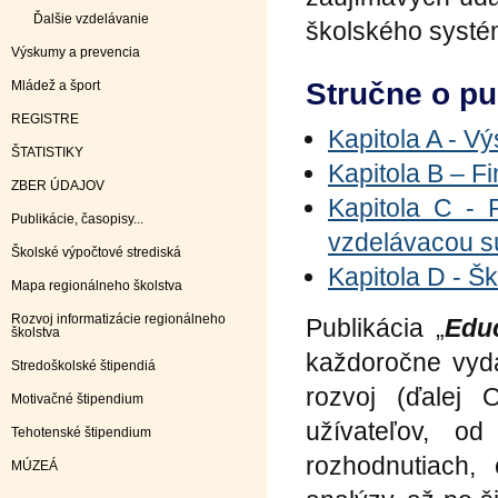
Ďalšie vzdelávanie
školského systé
Výskumy a prevencia
Stručne o pu
Mládež a šport
REGISTRE
Kapitola A - V
ŠTATISTIKY
Kapitola B – F
ZBER ÚDAJOV
Kapitola C - 
Publikácie, časopisy...
vzdelávacou s
Školské výpočtové strediská
Kapitola D - Š
Mapa regionálneho školstva
Rozvoj informatizácie regionálneho
Publikácia „
Edu
školstva
každoročne vyd
Stredoškolské štipendiá
rozvoj (ďalej
Motivačné štipendium
užívateľov, od
Tehotenské štipendium
rozhodnutiach,
MÚZEÁ