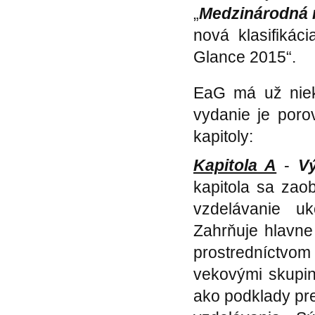
„
Medzinárodná n
nová klasifikác
Glance 2015“.
EaG má už niek
vydanie je poro
kapitoly:
Kapitola A
-
V
kapitola sa zao
vzdelávanie uk
Zahrňuje hlavne
prostredníctvom
vekovými skupin
ako podklady pre