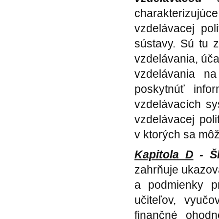
charakterizuj
vzdelávacej pol
sústavy. Sú tu 
vzdelávania, úča
vzdelávania na
poskytnúť info
vzdelávacích sy
vzdelávacej poli
v ktorých sa môž
Kapitola D
- Šk
zahrňuje ukazov
a podmienky p
učiteľov, vyuč
finančné ohodno