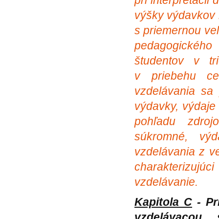
pri interpretácii
výšky výdavkov n
s priemernou ve
pedagogického
študentov v t
v priebehu ce
vzdelávania sa
výdavky, výdaje 
pohľadu zdroj
súkromné, výd
vzdelávania z ve
charakterizuj
vzdelávanie.
Kapitola C
-
Pr
vzdelávacou 