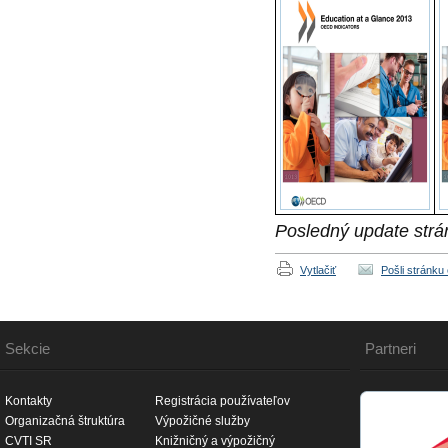
Posledný update strá
Vytlačiť
Pošli stránku
Sekcie
Partneri
Kontakty
Registrácia používateľov
Organizačná štruktúra
Výpožičné služby
CVTI SR
Knižničný a výpožičný