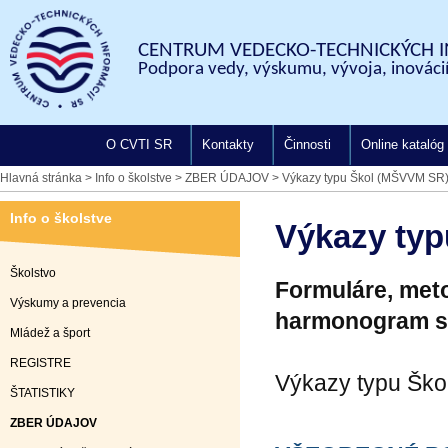
CENTRUM VEDECKO-TECHNICKÝCH I
Podpora vedy, výskumu, vývoja, inovácií
O CVTI SR
Kontakty
Činnosti
Online katalóg
Hlavná stránka
>
Info o školstve
>
ZBER ÚDAJOV
>
Výkazy typu Škol (MŠVVM SR
Info o školstve
Výkazy ty
Školstvo
Formuláre, met
Výskumy a prevencia
harmonogram sp
Mládež a šport
REGISTRE
Výkazy typu Ško
ŠTATISTIKY
ZBER ÚDAJOV