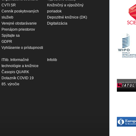
CVTI SR
Knižničný a výpožičný
Cenník poskytovaných
poriadok
služieb
Depozitné knižnice (DK)
Verejné obstarávanie
Digitalizácia
Prenájom priestorov
Spýtajte sa
GDPR
Vyhlásenie o prístupnosti
ITlib. Informačné
Infolib
technológie a knižnice
Časopis QUARK
Dotazník COVID 19
85. výročie