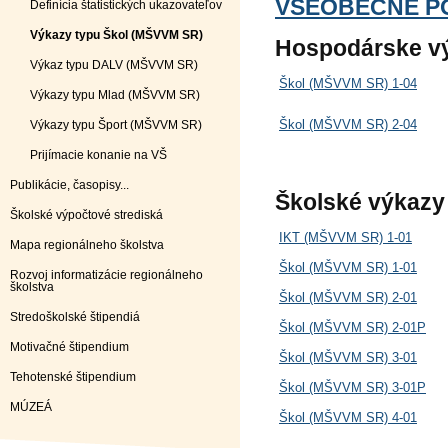
VŠEOBECNÉ P
Definícia štatistických ukazovateľov
Výkazy typu Škol (MŠVVM SR)
Hospodárske v
Výkaz typu DALV (MŠVVM SR)
Škol (MŠVVM SR) 1-04
Výkazy typu Mlad (MŠVVM SR)
Škol (MŠVVM SR) 2-04
Výkazy typu Šport (MŠVVM SR)
Prijímacie konanie na VŠ
Publikácie, časopisy...
Školské výkazy
Školské výpočtové strediská
IKT (MŠVVM SR) 1-01
Mapa regionálneho školstva
Škol (MŠVVM SR) 1-01
Rozvoj informatizácie regionálneho
školstva
Škol (MŠVVM SR) 2-01
Stredoškolské štipendiá
Škol (MŠVVM SR) 2-01P
Motivačné štipendium
Škol (MŠVVM SR) 3-01
Tehotenské štipendium
Škol (MŠVVM SR) 3-01P
MÚZEÁ
Škol (MŠVVM SR) 4-01