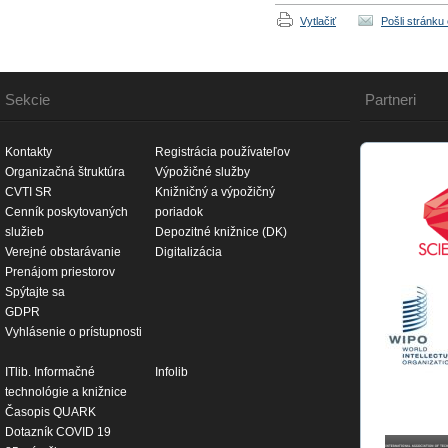
Vytlačiť
Pošli stránku
Sekcie
Partneri
Kontakty
Registrácia používateľov
Organizačná štruktúra
Výpožičné služby
CVTI SR
Knižničný a výpožičný
Cenník poskytovaných
poriadok
služieb
Depozitné knižnice (DK)
Verejné obstarávanie
Digitalizácia
Prenájom priestorov
Spýtajte sa
GDPR
Vyhlásenie o prístupnosti
ITlib. Informačné
Infolib
technológie a knižnice
Časopis QUARK
Dotazník COVID 19