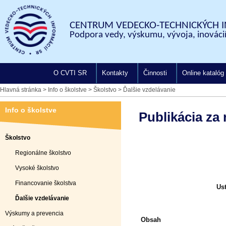
CENTRUM VEDECKO-TECHNICKÝCH I
Podpora vedy, výskumu, vývoja, inovácií
O CVTI SR
Kontakty
Činnosti
Online katalóg
Hlavná stránka
>
Info o školstve
>
Školstvo
>
Ďalšie vzdelávanie
Info o školstve
Publikácia za 
Školstvo
Regionálne školstvo
Vysoké školstvo
Financovanie školstva
Ust
Ďalšie vzdelávanie
Výskumy a prevencia
Obsah