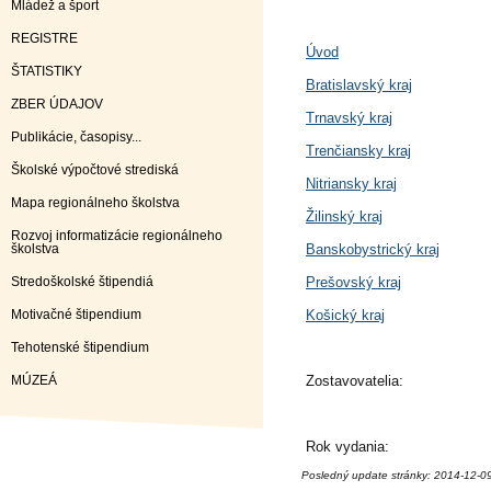
Mládež a šport
REGISTRE
Úvod
ŠTATISTIKY
Bratislavský kraj
ZBER ÚDAJOV
Trnavský kraj
Publikácie, časopisy...
Trenčiansky kraj
Školské výpočtové strediská
Nitriansky kraj
Mapa regionálneho školstva
Žilinský kraj
Rozvoj informatizácie regionálneho
školstva
Banskobystrický kraj
Stredoškolské štipendiá
Prešovský kraj
Motivačné štipendium
Košický kraj
Tehotenské štipendium
MÚZEÁ
Zostavovatelia:
Rok vydania:
Posledný update stránky: 2014-12-0