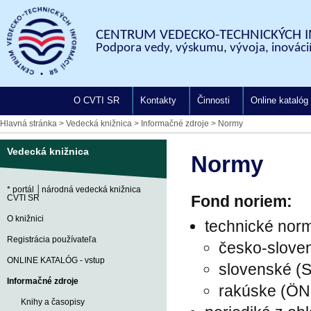
CENTRUM VEDECKO-TECHNICKÝCH I
Podpora vedy, výskumu, vývoja, inovácií
O CVTI SR
Kontakty
Činnosti
Online katalóg
Hlavná stránka
>
Vedecká knižnica
>
Informačné zdroje
>
Normy
Vedecká knižnica
Normy
* portál │národná vedecká knižnica
Fond noriem:
CVTI SR
O knižnici
technické nor
Registrácia používateľa
česko-slove
ONLINE KATALÓG - vstup
slovenské (
Informačné zdroje
rakúske (Ö
Knihy a časopisy