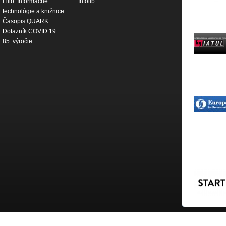
ITlib. Informačné
Infolib
technológie a knižnice
Časopis QUARK
Dotazník COVID 19
85. výročie