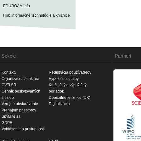
EDUROAM info
ITlib.Informačné technológie a knižnice
Sekcie
Partneri
Kontakty
Registrácia používateľov
Organizačná štruktúra
Výpožičné služby
CVTI SR
Knižničný a výpožičný
Cenník poskytovaných
poriadok
služieb
Depozitné knižnice (DK)
Verejné obstarávanie
Digitalizácia
Prenájom priestorov
Spýtajte sa
GDPR
Vyhlásenie o prístupnosti