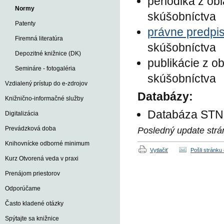
periodiká z obl
Normy
skúšobníctva
Patenty
právne predpi
Firemná literatúra
skúšobníctva
Depozitné knižnice (DK)
publikácie z ob
Semináre - fotogaléria
skúšobníctva
Vzdialený prístup do e-zdrojov
Databázy:
Knižnično-informačné služby
Databáza STN
Digitalizácia
Prevádzková doba
Posledný update strá
Knihovnícke odborné minimum
Vytlačiť
Pošli stránku
Kurz Otvorená veda v praxi
Prenájom priestorov
Odporúčame
Často kladené otázky
Spýtajte sa knižnice