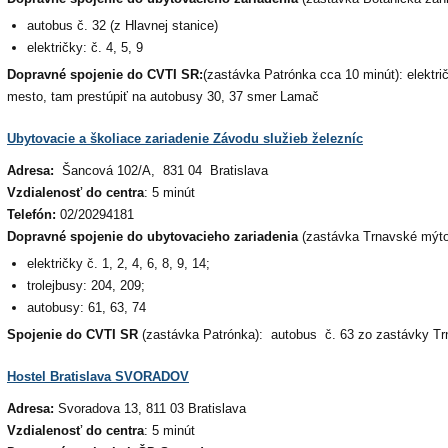
autobus č. 32 (z Hlavnej stanice)
električky: č. 4, 5, 9
Dopravné spojenie do CVTI SR:
(zastávka Patrónka cca 10 minút): elektri
mesto, tam prestúpiť na autobusy 30, 37 smer Lamač
Ubytovacie a školiace zariadenie Závodu služieb železníc
Adresa:
Šancová 102/A, 831 04 Bratislava
Vzdialenosť do centra
: 5 minút
Telefón:
02/20294181
Dopravné spojenie do ubytovacieho zariadenia
(zastávka Trnavské mýto
električky č. 1, 2, 4, 6, 8, 9, 14;
trolejbusy: 204, 209;
autobusy: 61, 63, 74
Spojenie do CVTI SR
(zastávka Patrónka): autobus č. 63 zo zastávky T
Hostel Bratislava SVORADOV
Adresa:
Svoradova 13, 811 03 Bratislava
Vzdialenosť do centra
: 5 minút