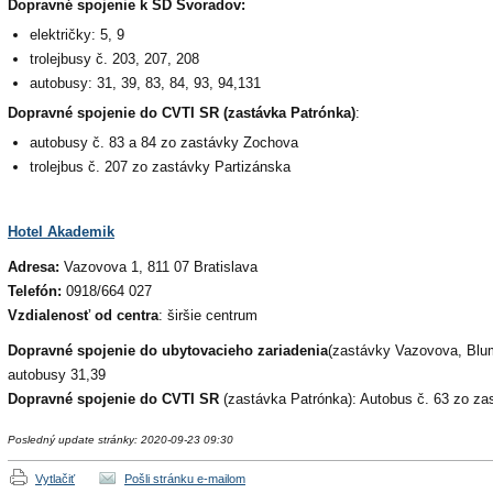
Dopravné spojenie k ŠD Svoradov:
električky: 5, 9
trolejbusy č. 203, 207, 208
autobusy: 31, 39, 83, 84, 93, 94,131
Dopravné spojenie do CVTI SR (zastávka Patrónka)
:
autobusy č. 83 a 84 zo zastávky Zochova
trolejbus č. 207 zo zastávky Partizánska
Hotel Akademik
Adresa:
Vazovova 1, 811 07 Bratislava
Tel
efón:
0918/664 027
Vzdialenosť od centra
: širšie centrum
Dopravné spojenie do ubytovacieho zariadenia
(zastávky Vazovova, Blume
autobusy 31,39
Dopravné spojenie do CVTI SR
(zastávka Patrónka): Autobus č. 63 zo z
Posledný update stránky: 2020-09-23 09:30
Vytlačiť
Pošli stránku e-mailom