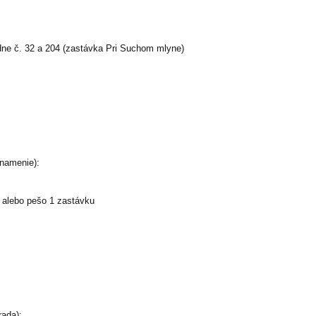
adne č. 32 a 204 (zastávka Pri Suchom mlyne)
namenie):
 alebo pešo 1 zastávku
ada):