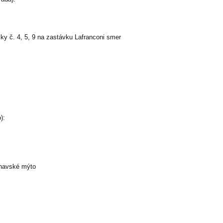
čky č. 4, 5, 9 na zastávku Lafranconi smer
):
rnavské mýto