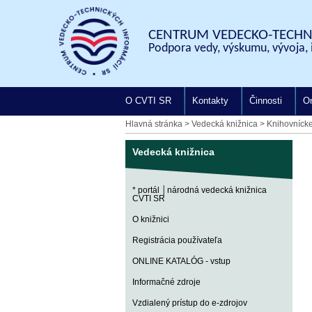
CENTRUM VEDECKO-TECHNI
Podpora vedy, výskumu, vývoja, 
O CVTI SR
Kontakty
Činnosti
On
Hlavná stránka
>
Vedecká knižnica
>
Knihovníck
Vedecká knižnica
* portál │národná vedecká knižnica
CVTI SR
O knižnici
Registrácia používateľa
ONLINE KATALÓG - vstup
Informačné zdroje
Vzdialený prístup do e-zdrojov