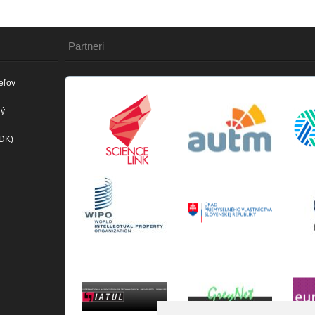
Partneri
eľov
ný
(DK)