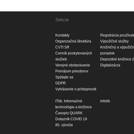
Sekcie
Kontakty
Registrácia používat
Organizačná štruktúra
Výpožičné služby
CVTI SR
Knižničný a výpožič
Cenník poskytovaných
poriadok
služieb
Depozitné knižnice 
Verejné obstarávanie
Digitalizácia
Prenájom priestorov
Spýtajte sa
GDPR
Vyhlásenie o prístupnosti
ITlib. Informačné
Infolib
technológie a knižnice
Časopis QUARK
Dotazník COVID 19
85. výročie