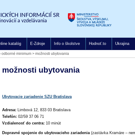
CKÝCH INFORMÁCIÍ SR
inovácií a vzdelávania
line katalóg
E-Zdroje
Info o školstve
Hodnoť.to
Ukrajina
e odborné minimum
>
možnosti ubytovania
možnosti ubytovania
Ubytovacie zariadenie SZU Bratislava
Adresa:
Limbová 12, 833 03 Bratislava
Telefón:
02/59 37 06 71
Vzdialenosť do centra:
10 minút
Dopravné spojenie do ubytovacieho zariadenia
(zastávka Kramáre – nem