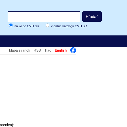
na webe CVTI SR
v online katalógu CVTI SR
Mapa stránok
RSS
Tlač
English
ocnica):