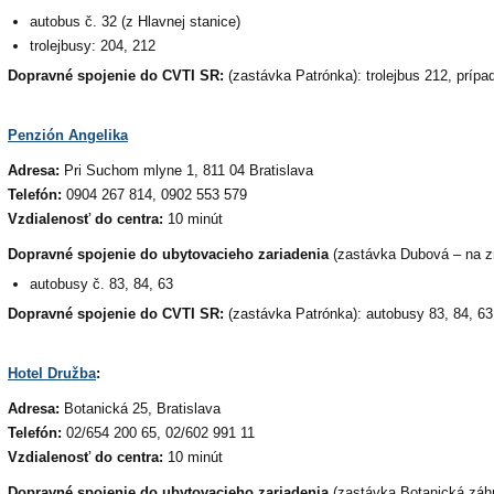
autobus č. 32 (z Hlavnej stanice)
trolejbusy: 204, 212
Dopravné spojenie do CVTI SR:
(zastávka Patrónka): trolejbus 212, príp
Penzión Angelika
Adresa:
Pri Suchom mlyne 1, 811 04 Bratislava
Telefón:
0904 267 814, 0902 553 579
Vzdialenosť do centra:
10 minút
Dopravné spojenie do ubytovacieho zariadenia
(zastávka Dubová – na z
autobusy č. 83, 84, 63
Dopravné spojenie do CVTI SR:
(zastávka Patrónka): autobusy 83, 84, 63
Hotel Družba
:
Adresa:
Botanická 25, Bratislava
Telefón:
02/654 200 65, 02/602 991 11
Vzdialenosť do centra:
10 minút
Dopravné spojenie do ubytovacieho zariadenia
(zastávka Botanická záhr