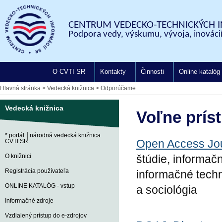
CENTRUM VEDECKO-TECHNICKÝCH I
Podpora vedy, výskumu, vývoja, inovácií
O CVTI SR
Kontakty
Činnosti
Online katalóg
Hlavná stránka
>
Vedecká knižnica
>
Odporúčame
Vedecká knižnica
Voľne prís
* portál │národná vedecká knižnica
Open Access Jo
CVTI SR
O knižnici
štúdie, informač
Registrácia používateľa
informačné techno
ONLINE KATALÓG - vstup
a sociológia
Informačné zdroje
Vzdialený prístup do e-zdrojov