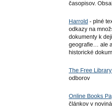
časopisov. Obsahu
Harrold
- plné te
odkazy na množs
dokumenty k deji
geografie… ale aj
historické doku
The Free Library
odborov
Online Books Pa
článkov v novin