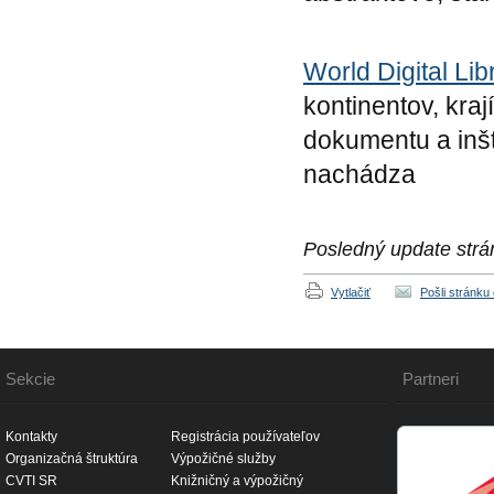
World Digital Lib
kontinentov, kra
dokumentu a inšt
nachádza
Posledný update strá
Vytlačiť
Pošli stránku
Sekcie
Partneri
Kontakty
Registrácia používateľov
Organizačná štruktúra
Výpožičné služby
CVTI SR
Knižničný a výpožičný