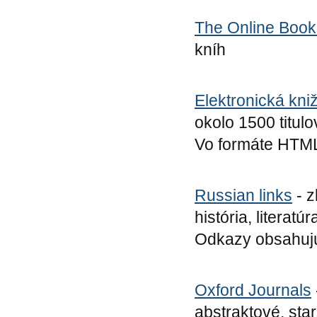
The Online Boo
kníh
Elektronická kni
okolo 1500 titulov
Vo formáte HTM
Russian links
- z
história, literatú
Odkazy obsahujú 
Oxford Journals
abstraktové, star