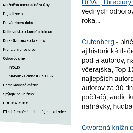
DOAJ, Directory
Knižnično-informačné služby
vedných odborov
Digitalizácia
roka...
Prevádzková doba
Knihovnícke odborné minimum
Gutenberg
- plné
Kurz Otvorená veda v praxi
aj historické tl
Prenájom priestorov
Odporúčame
podľa autorov, n
InfoLib
včerajška, Top 1
Metodická činnosť CVTI SR
najlepších autoro
Často kladené otázky
autorov za 30 dní
Spýtajte sa knižnice
počítač), audio 
EDUROAM info
nahrávky, hudba(
ITlib.Informačné technológie a knižnice
Otvorená knižni