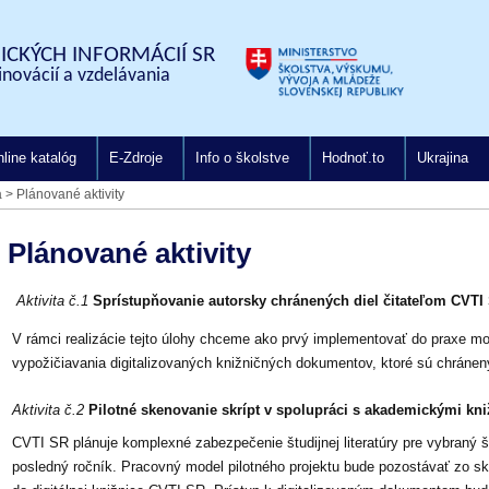
CKÝCH INFORMÁCIÍ SR
inovácií a vzdelávania
line katalóg
E-Zdroje
Info o školstve
Hodnoť.to
Ukrajina
a
>
Plánované aktivity
Plánované aktivity
Aktivita č.1
Sprístupňovanie autorsky chránených diel čitateľom CVTI
V rámci realizácie tejto úlohy chceme ako prvý implementovať do praxe mo
vypožičiavania digitalizovaných knižničných dokumentov, ktoré sú chrán
Aktivita č.2
Pilotné skenovanie skrípt v spolupráci s akademickými kn
CVTI SR plánuje komplexné zabezpečenie študijnej literatúry pre vybraný š
posledný ročník. Pracovný model pilotného projektu bude pozostávať zo s