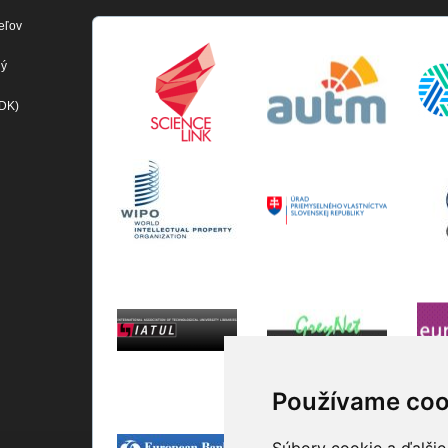
eľov
ný
(DK)
Používame coo