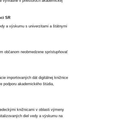
de výhradne v priestoroch akademickej
mci SR
dy a výskumu s univerzitami a štátnymi
cim občanom neobmedzene sprístupňovať
ie importovaných dát digitálnej knižnice
e podporu akademického štúdia,
edeckými knižnicami v oblasti výmeny
gitalizovaných diel vedy a výskumu na