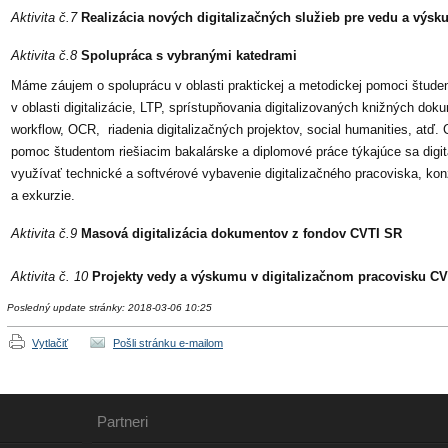
Aktivita č.7
Realizácia nových digitalizačných služieb pre vedu a výs
Aktivita č.8
Spolupráca s vybranými katedrami
Máme záujem o spoluprácu v oblasti praktickej a metodickej pomoci štud
v oblasti digitalizácie, LTP, sprístupňovania digitalizovaných knižných doku
workflow, OCR, riadenia digitalizačných projektov, social humanities, atď
pomoc študentom riešiacim bakalárske a diplomové práce týkajúce sa digi
využívať technické a softvérové vybavenie digitalizačného pracoviska, kon
a exkurzie.
Aktivita č.9
Masová digitalizácia dokumentov z fondov CVTI SR
Aktivita č. 10
Projekty vedy a výskumu v digitalizačnom pracovisku C
Posledný update stránky: 2018-03-06 10:25
Vytlačiť
Pošli stránku e-mailom
Partneri