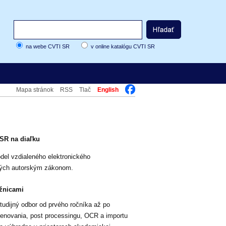
na webe CVTI SR
v online katalógu CVTI SR
Mapa stránok
RSS
Tlač
English
 SR na diaľku
del vzdialeného elektronického
ených autorským zákonom.
ižnicami
tudijný odbor od prvého ročníka až po
kenovania, post processingu, OCR a importu