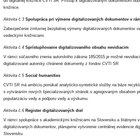
do digitálnej knižnice CVTI SR. Prístup k digitalizovaným dokumentom bu
knižnice.
Aktivita č.3
Spolupráca pri výmene digitalizovaných dokumentov v rá
Zabezpečenie zmluvnej bezplatnej výmeny digitalizovaných dokumentov ve
vedeckými knižnicami.
Aktivita č.4
Sprístupňovanie digitalizovaného obsahu nevidiacim
V rámci súčasného znenia autorského zákona 185/2015 je možné nevidia
digitalizované autorsky chránené dokumenty z fondov CVTI SR
Aktivita č.5
Social humanities
CVTI SR má ambíciu ponúkať analyticko-syntetické služby na báze recyklác
s vytváraním nových špecializovaných stránok s agregovaným obsahom pr
popularizáciu vedy a podporu vedy a výskumu.
Aktivita č.6
Register digitalizovaných diel
V rámci spolupráce s akademickými knižnicami na Slovensku a štátnymi v
digitalizovaných dokumentov, plánujeme vytvorenie centrálnej evidencie di
Slovensku.