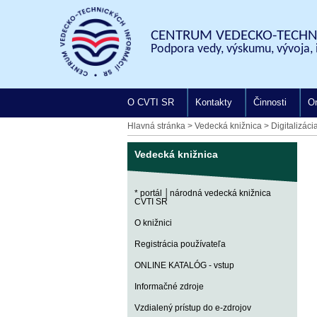
CENTRUM VEDECKO-TECHNI
Podpora vedy, výskumu, vývoja, 
O CVTI SR
Kontakty
Činnosti
On
Hlavná stránka
>
Vedecká knižnica
>
Digitalizáci
Vedecká knižnica
* portál │národná vedecká knižnica
CVTI SR
O knižnici
Registrácia používateľa
ONLINE KATALÓG - vstup
Informačné zdroje
Vzdialený prístup do e-zdrojov