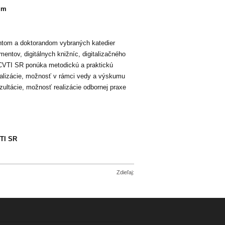
kum
entom a doktorandom vybraných katedier
mentov, digitálnych knižníc, digitalizačného
. CVTI SR ponúka metodickú a praktickú
talizácie, možnosť v rámci vedy a výskumu
zultácie, možnosť realizácie odbornej praxe
VTI SR
Zdieľaj: