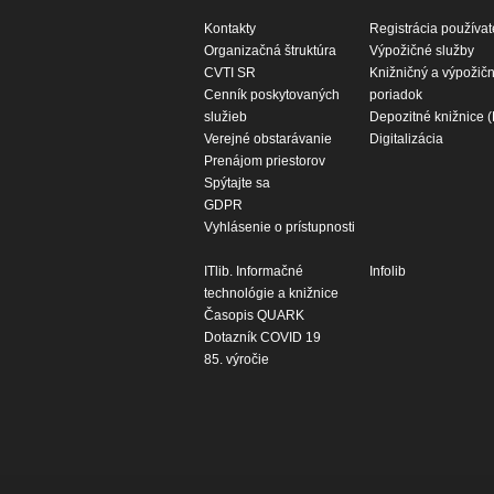
Kontakty
Registrácia používat
Organizačná štruktúra
Výpožičné služby
CVTI SR
Knižničný a výpožič
Cenník poskytovaných
poriadok
služieb
Depozitné knižnice 
Verejné obstarávanie
Digitalizácia
Prenájom priestorov
Spýtajte sa
GDPR
Vyhlásenie o prístupnosti
ITlib. Informačné
Infolib
technológie a knižnice
Časopis QUARK
Dotazník COVID 19
85. výročie