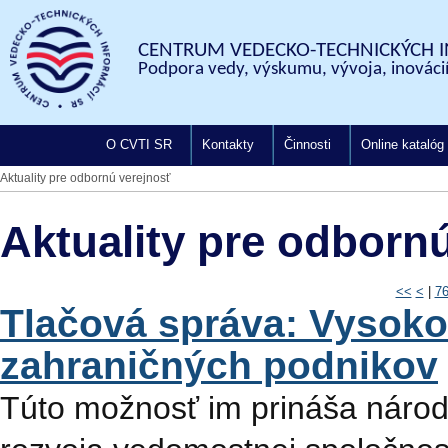
CENTRUM VEDECKO-TECHNICKÝCH I
Podpora vedy, výskumu, vývoja, inovácií
O CVTI SR
Kontakty
Činnosti
Online katalóg
Aktuality pre odbornú verejnosť
Aktuality pre odborn
<<
<
|
7
Tlačová správa: Vysoko
zahraničných podnikov
Túto možnosť im prináša národ