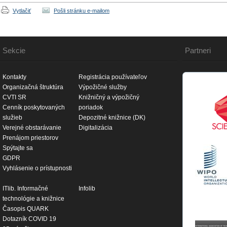
Vytlačiť
Pošli stránku e-mailom
Sekcie
Partneri
Kontakty
Registrácia používateľov
Organizačná štruktúra
Výpožičné služby
CVTI SR
Knižničný a výpožičný
Cenník poskytovaných
poriadok
služieb
Depozitné knižnice (DK)
Verejné obstarávanie
Digitalizácia
Prenájom priestorov
Spýtajte sa
GDPR
Vyhlásenie o prístupnosti
ITlib. Informačné
Infolib
technológie a knižnice
Časopis QUARK
Dotazník COVID 19