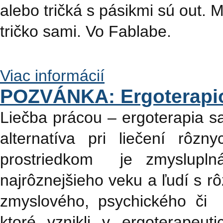
alebo tričká s pásikmi sú out. M
tričko sami. Vo Fablabe.
Viac informácií
POZVÁNKA: Ergoterapio
Liečba prácou – ergoterapia s
alternatíva pri liečení rôz
prostriedkom je zmyslupln
najrôznejšieho veku a ľudí s r
zmyslového, psychického či 
ktoré vznikli v ergoterapeuti