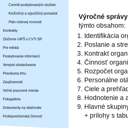
Cenník poskytovaných služieb
Knižničný a výpožičný poriadok
Výročné správy
Plán rodovej rovnosti
týmto obsahom:
Kontrakty
Identifikácia o
Zlúčenie UIPŠ s CVTI SR
Poslanie a str
Pre médiá
Kontrakt organ
Poskytovanie informácií
Činnosť organ
Verejné obstarávanie
Rozpočet orga
Prieskumy trhu
Personálne ot
Zaujímavosti
Ciele a prehľad
Voľné pracovné miesta
Hodnotenie a 
Fotogaléria
Hlavné skupiny
Dokumenty na stiahnutie
+ prílohy s tab
Protispoločenská činnosť