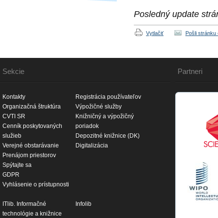
Posledný update strá
Vytlačiť
Pošli stránku
Sekcie
Partneri
Kontakty
Registrácia používateľov
Organizačná štruktúra
Výpožičné služby
CVTI SR
Knižničný a výpožičný
Cenník poskytovaných
poriadok
služieb
Depozitné knižnice (DK)
Verejné obstarávanie
Digitalizácia
Prenájom priestorov
Spýtajte sa
GDPR
Vyhlásenie o prístupnosti
ITlib. Informačné
Infolib
technológie a knižnice