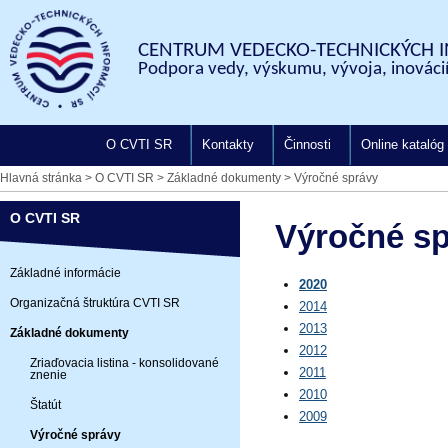
CENTRUM VEDECKO-TECHNICKÝCH I
Podpora vedy, výskumu, vývoja, inovácií
O CVTI SR
Kontakty
Činnosti
Online katalóg
Hlavná stránka
>
O CVTI SR
>
Základné dokumenty
>
Výročné správy
O CVTI SR
Výročné sp
Základné informácie
2020
Organizačná štruktúra CVTI SR
2014
2013
Základné dokumenty
2012
Zriaďovacia listina - konsolidované
2011
znenie
2010
Štatút
2009
Výročné správy