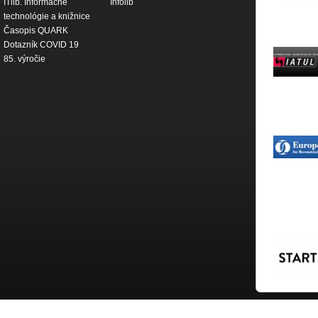
ITlib. Informačné
Infolib
technológie a knižnice
Časopis QUARK
Dotazník COVID 19
85. výročie