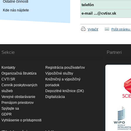
Ostatné činnosti
telefón
Kde nás nájdete
e-mail ...@cvtisr.sk
Vytlačiť
Pošli stránku
Sekcie
Partneri
Kontakty
Registrácia používateľov
Organizačná štruktúra
Výpožičné služby
CVTI SR
Knižničný a výpožičný
Cenník poskytovaných
poriadok
služieb
Depozitné knižnice (DK)
Verejné obstarávanie
Digitalizácia
Prenájom priestorov
Spýtajte sa
GDPR
Vyhlásenie o prístupnosti