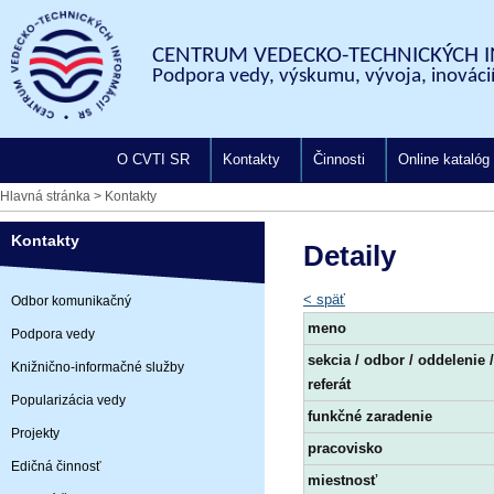
CENTRUM VEDECKO-TECHNICKÝCH I
Podpora vedy, výskumu, vývoja, inovácií
O CVTI SR
Kontakty
Činnosti
Online katalóg
Hlavná stránka
>
Kontakty
Kontakty
Detaily
< späť
Odbor komunikačný
meno
Podpora vedy
sekcia / odbor / oddelenie /
Knižnično-informačné služby
referát
Popularizácia vedy
funkčné zaradenie
Projekty
pracovisko
Edičná činnosť
miestnosť