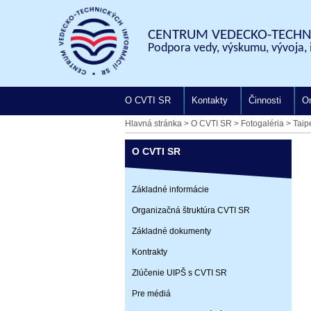
CENTRUM VEDECKO-TECHNI
Podpora vedy, výskumu, vývoja, 
O CVTI SR
Kontakty
Činnosti
On
Hlavná stránka
>
O CVTI SR
>
Fotogaléria
>
Taip
O CVTI SR
Základné informácie
Organizačná štruktúra CVTI SR
Základné dokumenty
Kontrakty
Zlúčenie UIPŠ s CVTI SR
Pre médiá