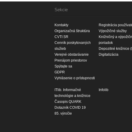
Sekcie
Kontakty
Registrácia používat
Organizačná štruktúra
Výpožičné služby
CVTI SR
Knižničný a výpožič
Cenník poskytovaných
poriadok
služieb
Depozitné knižnice 
Verejné obstarávanie
Digitalizácia
Prenájom priestorov
Spýtajte sa
GDPR
Vyhlásenie o prístupnosti
ITlib. Informačné
Infolib
technológie a knižnice
Časopis QUARK
Dotazník COVID 19
85. výročie