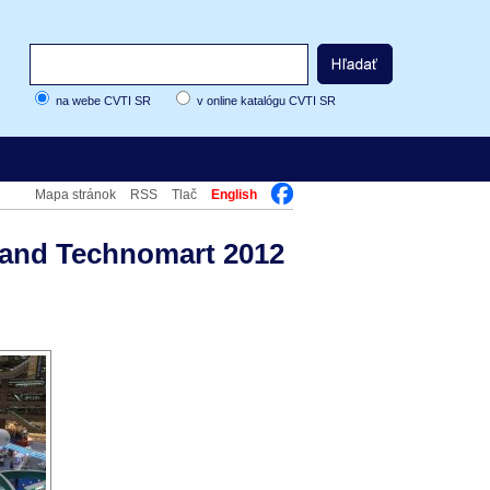
na webe CVTI SR
v online katalógu CVTI SR
Mapa stránok
RSS
Tlač
English
w and Technomart 2012