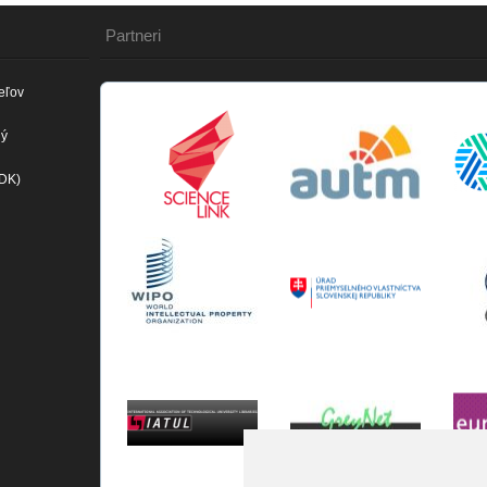
Partneri
eľov
ný
(DK)