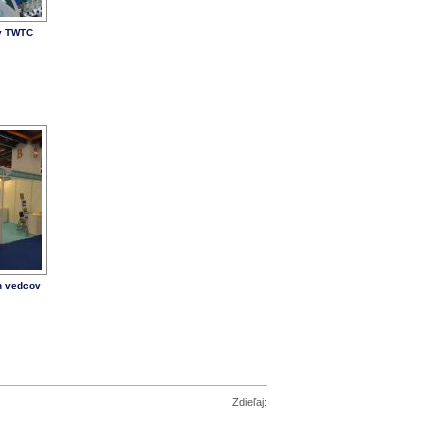
ry TWTC
h vedcov
Zdieľaj: