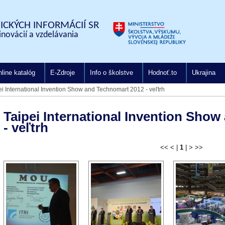
CKÝCH INFORMÁCIÍ SR
inovácií a vzdelávania
line katalóg
E-Zdroje
Info o školstve
Hodnoť.to
Ukrajina
ei International Invention Show and Technomart 2012 - veľtrh
Taipei International Invention Sho
- veľtrh
<<
<
|
1
|
>
>>