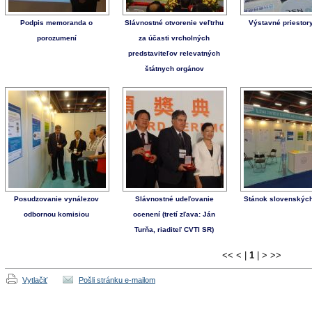
Podpis memoranda o
Slávnostné otvorenie veľtrhu
Výstavné priesto
porozumení
za účasti vrcholných
predstaviteľov relevatných
štátnych orgánov
Posudzovanie vynálezov
Slávnostné udeľovanie
Stánok slovenskýc
odbornou komisiou
ocenení (tretí zľava: Ján
Turňa, riaditeľ CVTI SR)
<<
<
|
1
|
>
>>
Vytlačiť
Pošli stránku e-mailom