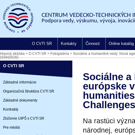
CENTRUM VEDECKO-TECHNICKÝCH I
Podpora vedy, výskumu, vývoja, inovácií
O CVTI SR
Kontakty
Činnosti
Online katalóg
Hlavná stránka
>
O CVTI SR
>
Fotogaléria
>
Sociálne a humanitné vedy: Nová age
(SSH2016)
O CVTI SR
Sociálne a
Základné informácie
európske v
Organizačná štruktúra CVTI SR
humanities
Základné dokumenty
Challenges
Kontrakty
Zlúčenie UIPŠ s CVTI SR
Na rastúci význ
Pre médiá
národnej, európ