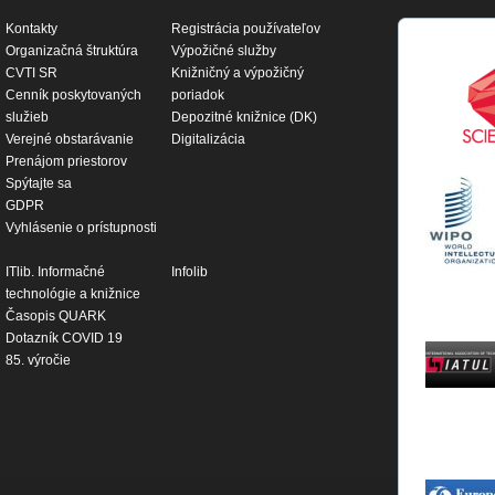
Kontakty
Registrácia používateľov
Organizačná štruktúra
Výpožičné služby
CVTI SR
Knižničný a výpožičný
Cenník poskytovaných
poriadok
služieb
Depozitné knižnice (DK)
Verejné obstarávanie
Digitalizácia
Prenájom priestorov
Spýtajte sa
GDPR
Vyhlásenie o prístupnosti
ITlib. Informačné
Infolib
technológie a knižnice
Časopis QUARK
Dotazník COVID 19
85. výročie