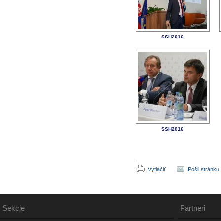
SSH2016
SSH2016
Vytlačiť
Pošli stránku
Sekcie
Partneri