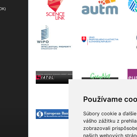
(DK)
Používame coo
Súbory cookie a ďalšie
vášho zážitku z prehli
zobrazovali prispôsobe
našich webových stráno