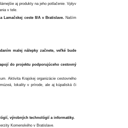
rnejšie aj produkty na jeho potlačenie. Vplyv
nia v tele.
a Lamačskej ceste 8/A v Bratislave.
Naším
adaním malej nálepky začnete, veľké bude
zapojí do projektu podporujúceho cestovný
um. Aktivita Krajskej organizácie cestovného
úzeá, lokality v prírode, ale aj kúpaliská či
ógií, výrobných technológií a informatiky.
iverzity Komenského v Bratislave.