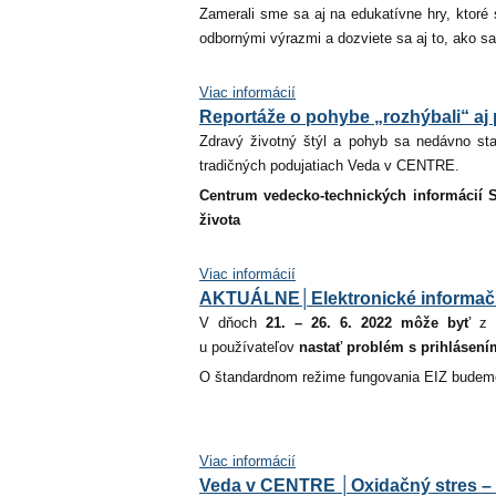
Zamerali sme sa aj na edukatívne hry, ktoré
odbornými výrazmi a dozviete sa aj to, ako sa
Viac informácií
Reportáže o pohybe „rozhýbali“ aj
Zdravý životný štýl a pohyb sa nedávno st
tradičných podujatiach Veda v CENTRE.
Centrum vedecko-technických informácií 
života
Viac informácií
AKTUÁLNE│Elektronické informačn
V dňoch
21. – 26. 6. 2022
môže byť
z t
u používateľov
nastať problém s prihlásení
O štandardnom režime fungovania EIZ budem
Viac informácií
Veda v CENTRE │Oxidačný stres – 