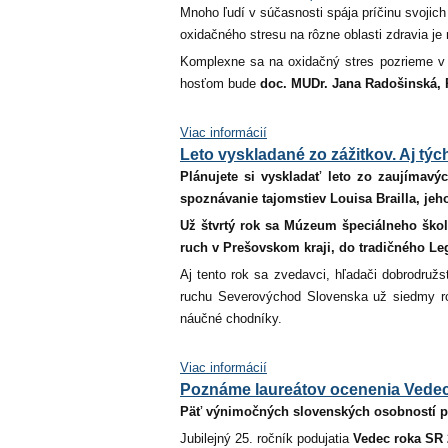
Mnoho ľudí v súčasnosti spája príčinu svojic
oxidačného stresu na rôzne oblasti zdravia j
Komplexne sa na oxidačný stres pozrieme 
hosťom bude
doc. MUDr. Jana Radošinská,
Viac informácií
Leto vyskladané zo zážitkov. Aj tý
Plánujete si vyskladať leto zo zaujímav
spoznávanie tajomstiev Louisa Brailla, je
Už štvrtý rok sa Múzeum špeciálneho škol
ruch v Prešovskom kraji, do tradičného Le
Aj tento rok sa zvedavci, hľadači dobrodruž
ruchu Severovýchod Slovenska už siedmy rok t
náučné chodníky.
Viac informácií
Poznáme laureátov ocenenia Vedec
Päť výnimočných slovenských osobností pôs
Jubilejný 25. ročník podujatia
Vedec roka SR 