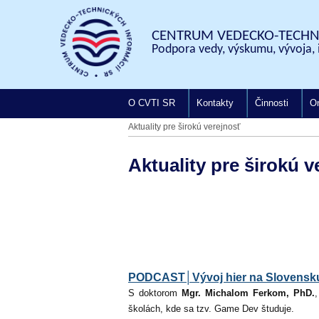
CENTRUM VEDECKO-TECHNI
Podpora vedy, výskumu, vývoja, 
O CVTI SR
Kontakty
Činnosti
On
Aktuality pre širokú verejnosť
Aktuality pre širokú v
PODCAST│Vývoj hier na Slovensk
S doktorom
Mgr. Michalom Ferkom, PhD.
školách, kde sa tzv. Game Dev študuje.