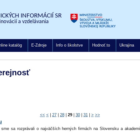
CKÝCH INFORMÁCIÍ SR
inovácií a vzdelávania
line katalóg
E-Zdroje
Info o školstve
Hodnoť.to
Ukrajina
erejnosť
<<
<
|
27
|
28
|
29
|
30
|
31
|
>
>>
u
, sme sa rozprávali o najväčších herných firmách na Slovensku a akade