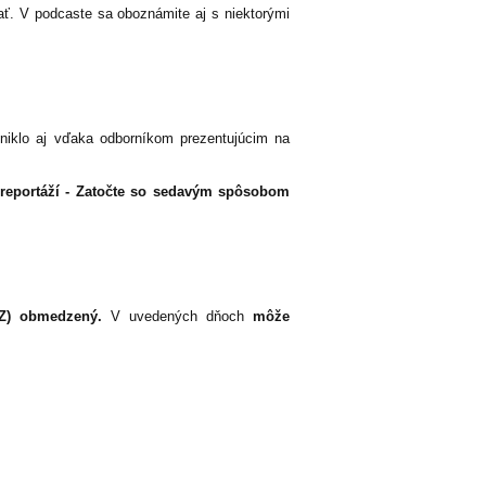
ať. V podcaste sa oboznámite aj s niektorými
niklo aj vďaka odborníkom prezentujúcim na
 reportáží - Zatočte so sedavým spôsobom
EIZ) obmedzený.
V uvedených dňoch
môže