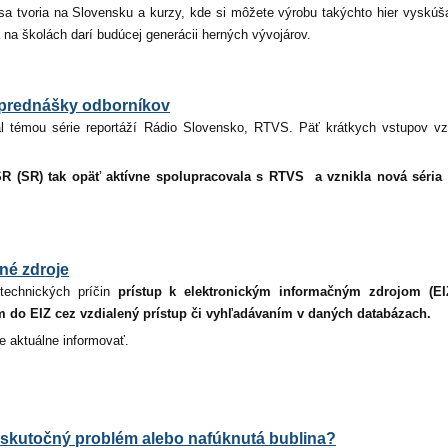
 sa tvoria na Slovensku a kurzy, kde si môžete výrobu takýchto hier vyskúš
 na školách darí budúcej generácii herných vývojárov.
 prednášky odborníkov
al témou série reportáží Rádio Slovensko, RTVS. Päť krátkych vstupov vz
SR (SR) tak opäť aktívne spolupracovala s RTVS a vznikla nová séria
é zdroje
echnických príčin
prístup k elektronickým informačným zdrojom (
m do EIZ cez vzdialený prístup či vyhľadávaním v daných databázach.
e aktuálne informovať.
skutočný problém alebo nafúknutá bublina?