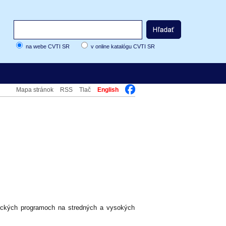
na webe CVTI SR
v online katalógu CVTI SR
Mapa stránok
RSS
Tlač
English
mických programoch na stredných a vysokých