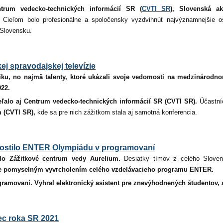
trum vedecko-technických informácií SR (
CVTI SR
),
Slovenská a
. Cieľom bolo profesionálne a spoločensky vyzdvihnúť najvýznamnejšie os
Slovensku.
j spravodajskej televízie
tiku, no najmä talenty, ktoré ukázali svoje vedomosti na medzinárodno
22.
eľalo aj Centrum vedecko-technických informácií SR (CVTI SR).
Účastní
m (CVTI SR),
kde sa pre nich zážitkom stala aj samotná konferencia.
hostilo ENTER Olympiádu v programovaní
lo
Zážitkové centrum vedy Aurelium.
Desiatky tímov z celého Sloven
 pomyselným vyvrcholením celého vzdelávacieho programu ENTER.
ramovaní. Vyhral elektronický asistent pre znevýhodnených študentov, a
ec roka SR 2021