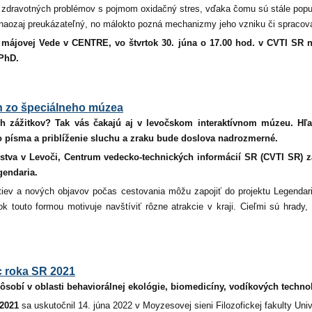
h zdravotných problémov s pojmom oxidačný stres, vďaka čomu sú stále populá
e naozaj preukázateľný, no málokto pozná mechanizmy jeho vzniku či spracova
v
májovej Vede v CENTRE, vo štvrtok
30. júna o 17.00 hod. v CVTI SR n
 PhD.
ch zo špeciálneho múzea
ých zážitkov? Tak vás čakajú aj v levočskom interaktívnom múzeu. Hľ
ho písma a priblíženie sluchu a zraku bude doslova nadrozmerné.
stva v Levoči, Centrum vedecko-technických informácií SR (CVTI SR) 
gendaria.
stiev a nových objavov počas cestovania môžu zapojiť do projektu Legendari
outo formou motivuje navštíviť rôzne atrakcie v kraji. Cieľmi sú hrady, m
 roka SR 2021
obí v oblasti behaviorálnej ekológie, biomedicíny, vodíkových technol
2021
sa uskutočnil 14. júna 2022 v Moyzesovej sieni Filozofickej fakulty Un