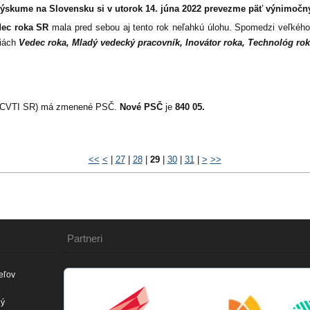
 výskume na Slovensku
si v utorok 14. júna 2022 prevezme päť výnimočn
dec roka SR
mala pred sebou aj tento rok neľahkú úlohu. Spomedzi veľkého 
riách
Vedec roka, Mladý vedecký pracovník, Inovátor roka, Technológ r
R (CVTI SR) má zmenené PSČ.
Nové PSČ
je
840 05.
<<
<
|
27
|
28
|
29
|
30
|
31
|
>
>>
Partneri
eľov
ný