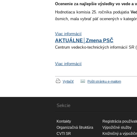
Ocenenie za
najlepšie výsledky vo vede a
Hodnotiaca komisia 25. ročníka podujatia
Ve
ôsmich, mala vybrať päť ocenených v kategó
Viac informácií
AKTUÁLNE│Zmena PSČ
Centrum vedecko-technických informácií S
Viac informácií
Vytlačiť
Pošli stránku e-mailom
Sekcie
Kontakty
Registrácia používat
Organizačná štruktúra
Výpožičné služby
CVTI SR
Knižničný a výpožič