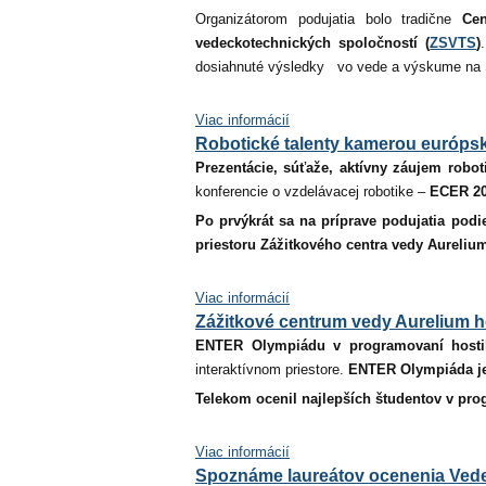
Organizátorom podujatia bolo tradične
Cen
vedeckotechnických spoločností
(
ZSVTS
)
dosiahnuté výsledky vo vede a výskume na 
Viac informácií
Robotické talenty kamerou európske
Prezentácie, súťaže, aktívny záujem robo
konferencie o vzdelávacej robotike –
ECER 20
Po prvýkrát sa na príprave podujatia podi
priestoru Zážitkového centra vedy Aureliu
Viac informácií
Zážitkové centrum vedy Aurelium 
ENTER Olympiádu v programovaní
hosti
interaktívnom priestore.
ENTER Olympiáda je
Telekom ocenil najlepších študentov v prog
Viac informácií
Spoznáme laureátov ocenenia Ved