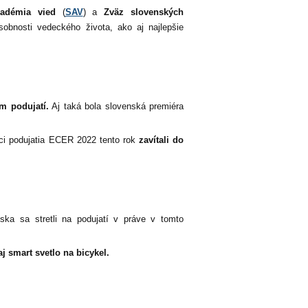
kadémia vied
(
SAV
) a
Zväz slovenských
obnosti vedeckého života, ako aj najlepšie
m podujatí.
Aj taká bola slovenská premiéra
ci podujatia ECER 2022 tento rok
zavítali do
ska sa stretli na podujatí v práve v tomto
j smart svetlo na bicykel.