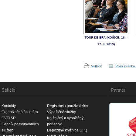
TOUR DE ERA (KOŠICE, 16. -
17. 4. 2019)
Vytlačiť
Pošli stránku
Sekcie
Partneri
Kontakty
Registrácia používateľov
Organizačná štruktúra
Výpožičné služby
CVTI SR
Knižničný a výpožičný
Cenník poskytovaných
poriadok
služieb
Depozitné knižnice (DK)