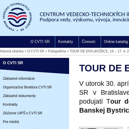
CENTRUM VEDECKO-TECHNICKÝCH I
Podpora vedy, výskumu, vývoja, inovácií
O CVTI SR
Kontakty
Činnosti
Online katalóg
Hlavná stránka
>
O CVTI SR
>
Fotogaléria
>
TOUR DE ERA (KOŠICE, 16. - 17. 4. 
O CVTI SR
TOUR DE ER
Základné informácie
V utorok 30. apr
Organizačná štruktúra CVTI SR
SR v Bratislav
Základné dokumenty
podujatí T
our d
Kontrakty
Banskej Bystric
Zlúčenie UIPŠ s CVTI SR
Pre médiá