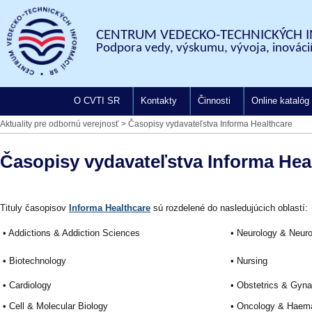
CENTRUM VEDECKO-TECHNICKÝCH I
Podpora vedy, výskumu, vývoja, inovácií
O CVTI SR
Kontakty
Činnosti
Online katalóg
Aktuality pre odbornú verejnosť
>
Časopisy vydavateľstva Informa Healthcare
Časopisy vydavateľstva Informa Hea
Tituly časopisov
Informa Healthcare
sú rozdelené do nasledujúcich oblastí:
• Addictions & Addiction Sciences
• Neurology & Neur
• Biotechnology
• Nursing
• Cardiology
• Obstetrics & Gyn
• Cell & Molecular Biology
• Oncology & Haem