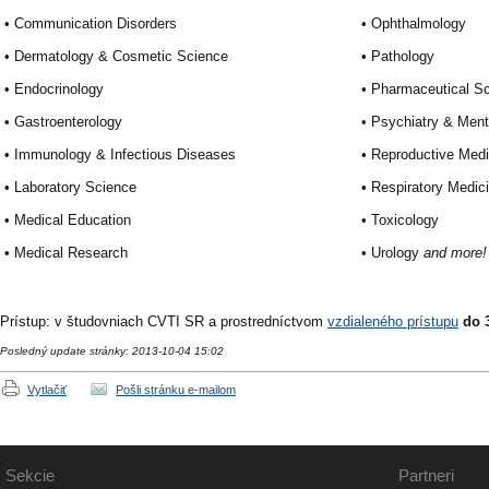
• Communication Disorders
• Ophthalmology
• Dermatology & Cosmetic Science
• Pathology
• Endocrinology
• Pharmaceutical S
• Gastroenterology
• Psychiatry & Ment
• Immunology & Infectious Diseases
• Reproductive Medi
• Laboratory Science
• Respiratory Medic
• Medical Education
• Toxicology
• Medical Research
• Urology
and more!
Prístup: v študovniach CVTI SR a prostredníctvom
vzdialeného prístupu
do 
Posledný update stránky: 2013-10-04 15:02
Vytlačiť
Pošli stránku e-mailom
Sekcie
Partneri