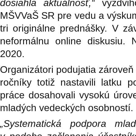
dosiahla aktuálnosť,“
vyzdviho
MŠVVaŠ SR pre vedu a výskum 
tri originálne prednášky. V zá
neformálnu online diskusiu. 
2020.
Organizátori podujatia zároveň
ročníky totiž nastavili latku
práce dosahovali vysokú úrove
mladých vedeckých osobností.
„Systematická podpora mla