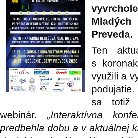
vyvrchol
Mladých
Preveda.
Ten aktuá
s koronak
využili a 
podujatie.
sa totiž
webinár.
„Interaktívna kon
predbehla dobu a v aktuálnej 