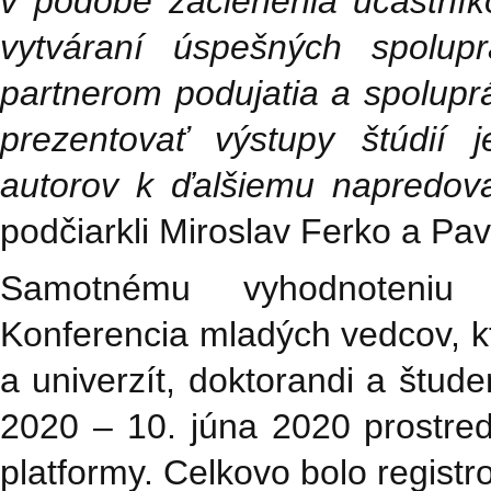
v podobe začlenenia účastník
vytváraní úspešných spolu
partnerom podujatia a spolu
prezentovať výstupy štúdií j
autorov k ďalšiemu napredovan
podčiarkli Miroslav Ferko a Pa
Samotnému vyhodnoteniu p
Konferencia mladých vedcov, kt
a univerzít, doktorandi a štud
2020 – 10. júna 2020 prostred
platformy. Celkovo bolo regist