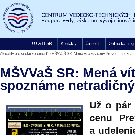
CENTRUM VEDECKO-TECHNICKÝCH I
Podpora vedy, výskumu, vývoja, inovácií
O CVTI SR
Kontakty
Činnosti
Online katalóg
Aktuality pre širokú verejnosť
>
MŠVVaŠ SR: Mená víťazov ceny Preveda spozná
MŠVVaŠ SR: Mená víť
spoznáme netradičn
Už o pár 
cenu Pre
a udeleni