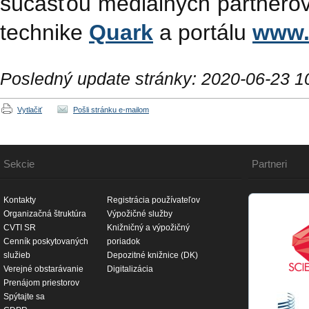
súčasťou mediálnych partnero
technike
Quark
a portálu
www.
Posledný update stránky: 2020-06-23 1
Vytlačiť
Pošli stránku e-mailom
Sekcie
Partneri
Kontakty
Registrácia používateľov
Organizačná štruktúra
Výpožičné služby
CVTI SR
Knižničný a výpožičný
Cenník poskytovaných
poriadok
služieb
Depozitné knižnice (DK)
Verejné obstarávanie
Digitalizácia
Prenájom priestorov
Spýtajte sa