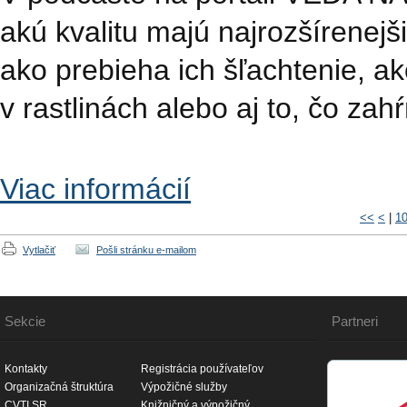
akú kvalitu majú najrozšírenejši
ako prebieha ich šľachtenie, ako
v rastlinách alebo aj to, čo zah
Viac informácií
<<
<
|
1
Vytlačiť
Pošli stránku e-mailom
Sekcie
Partneri
Kontakty
Registrácia používateľov
Organizačná štruktúra
Výpožičné služby
CVTI SR
Knižničný a výpožičný