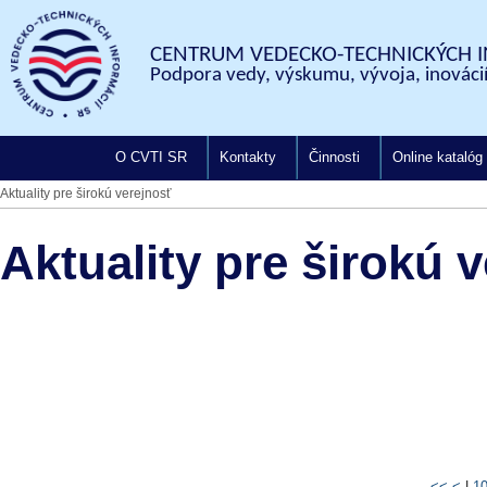
CENTRUM VEDECKO-TECHNICKÝCH I
Podpora vedy, výskumu, vývoja, inovácií
O CVTI SR
Kontakty
Činnosti
Online katalóg
Aktuality pre širokú verejnosť
Aktuality pre širokú 
<<
<
|
1