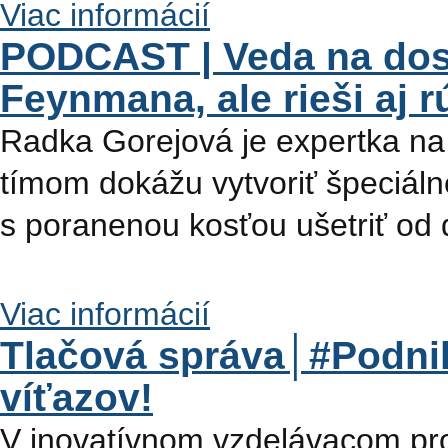
Viac informácií
PODCAST | Veda na dos
Feynmana, ale rieši aj r
Radka Gorejová je expertka na
tímom dokážu vytvoriť špeciáln
s poranenou kosťou ušetriť od 
Viac informácií
Tlačová správa│#Podni
víťazov!
V inovatívnom vzdelávacom pr