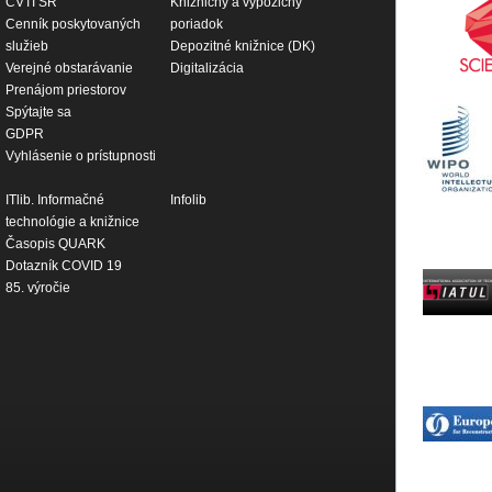
CVTI SR
Knižničný a výpožičný
Cenník poskytovaných
poriadok
služieb
Depozitné knižnice (DK)
Verejné obstarávanie
Digitalizácia
Prenájom priestorov
Spýtajte sa
GDPR
Vyhlásenie o prístupnosti
ITlib. Informačné
Infolib
technológie a knižnice
Časopis QUARK
Dotazník COVID 19
85. výročie