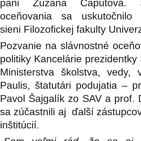
pani Zuzana Čaputová. Sl
oceňovania sa uskutočnil
sieni Filozofickej fakulty Unive
Pozvanie na slávnostné oceňova
politiky Kancelárie prezidentk
Ministerstva školstva, vedy
Paulis, štatutári podujatia – 
Pavol Šajgalík zo SAV a prof.
sa zúčastnili aj ďalší zástup
inštitúcií.