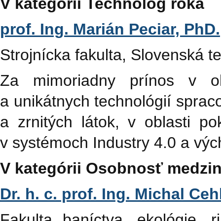
V kategórii Technológ roka
prof. Ing. Marián Peciar, PhD.
Strojnícka fakulta, Slovenská te
Za mimoriadny prínos v ob
a unikátnych technológií sprac
a zrnitých látok, v oblasti p
v systémoch Industry 4.0 a vý
V kategórii Osobnosť medzi
Dr. h. c. prof. Ing. Michal Ce
Fakulta baníctva, ekológie, r