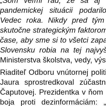
„Som veľmi rád, že sa aj t
pandemickej situácii podari
Vedec roka. Nikdy pred tým
skutočne strategickým faktorom
čase, aby sme si to všetci zapamä
Slovensku robia na tej najvyš
Ministerstva školstva, vedy, v
Riaditeľ Odboru vnútornej poli
Jaura sprostredkoval zúčast
Čaputovej. Prezidentka v ňom 
boja proti dezinformáciám: 