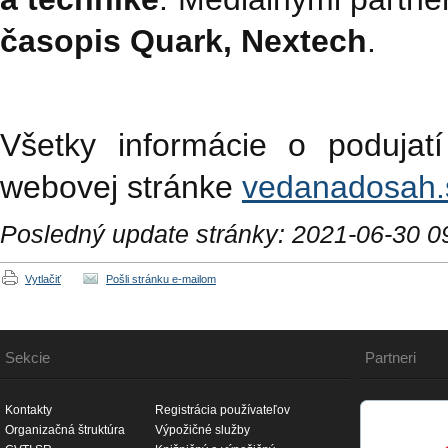
časopis Quark, Nextech
.
Všetky informácie o poduja
webovej stránke
vedanadosah.
Posledný update stránky: 2021-06-30 0
Vytlačiť
Pošli stránku e-mailom
Sekcie
Partneri
Kontakty
Registrácia používateľov
Organizačná štruktúra
Výpožičné služby