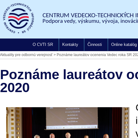
CENTRUM VEDECKO-TECHNICKÝCH I
Podpora vedy, výskumu, vývoja, inovácií
O CVTI SR
Kontakty
Činnosti
Online katalóg
Aktuality pre odbornú verejnosť
>
Poznáme laureátov ocenenia Vedec roka SR 20
Poznáme laureátov o
2020