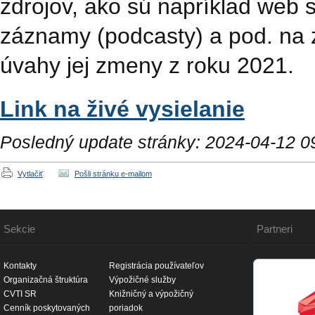
zdrojov, ako sú napríklad web s
záznamy (podcasty) a pod. na 
úvahy jej zmeny z roku 2021.
Link na živé vysielanie
Posledný update stránky: 2024-04-12 0
Vytlačiť
Pošli stránku e-mailom
Sekcie
Partneri
Kontakty
Registrácia používateľov
Organizačná štruktúra
Výpožičné služby
CVTI SR
Knižničný a výpožičný
Cenník poskytovaných
poriadok