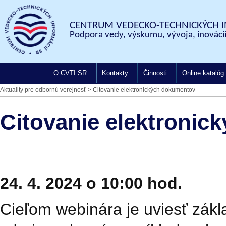
CENTRUM VEDECKO-TECHNICKÝCH I
Podpora vedy, výskumu, vývoja, inovácií
O CVTI SR
Kontakty
Činnosti
Online katalóg
Aktuality pre odbornú verejnosť
>
Citovanie elektronických dokumentov
Citovanie elektroni
24. 4. 2024 o 10:00 hod.
Cieľom webinára je uviesť zákl