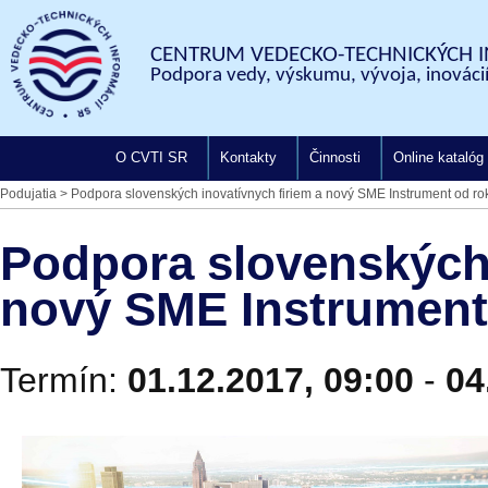
CENTRUM VEDECKO-TECHNICKÝCH I
Podpora vedy, výskumu, vývoja, inovácií
O CVTI SR
Kontakty
Činnosti
Online katalóg
Podujatia
>
Podpora slovenských inovatívnych firiem a nový SME Instrument od r
Podpora slovenských 
nový SME Instrument
Termín:
01.12.2017, 09:00
-
04