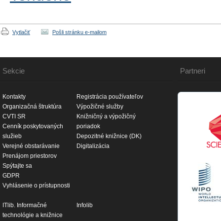
Vytlačiť
Pošli stránku e-mailom
Sekcie
Partneri
Kontakty
Registrácia používateľov
Organizačná štruktúra
Výpožičné služby
CVTI SR
Knižničný a výpožičný
Cenník poskytovaných
poriadok
služieb
Depozitné knižnice (DK)
Verejné obstarávanie
Digitalizácia
Prenájom priestorov
Spýtajte sa
GDPR
Vyhlásenie o prístupnosti
ITlib. Informačné
Infolib
technológie a knižnice