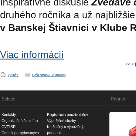
Inšpiratívne diskusie
Zvedavé 
druhého ročníka a už najbližši
v Banskej Štiavnici v Klube R
Viac informácií
<<
<
Vytlačiť
Pošli stránku e-mailom
Sekcie
Partneri
Kontakty
Registrácia používateľov
Organizačná štruktúra
Výpožičné služby
CVTI SR
Knižničný a výpožičný
Cenník poskytovaných
poriadok