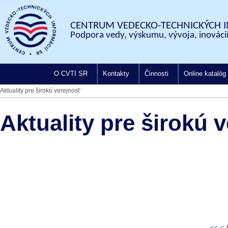
CENTRUM VEDECKO-TECHNICKÝCH I
Podpora vedy, výskumu, vývoja, inovácií
O CVTI SR
Kontakty
Činnosti
Online katalóg
Aktuality pre širokú verejnosť
Aktuality pre širokú 
<<
<