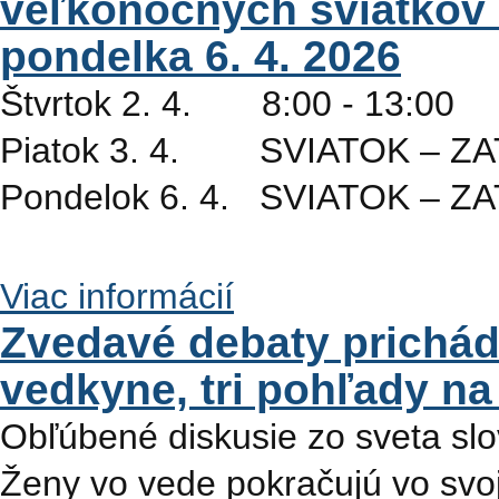
veľkonočných sviatkov o
pondelka 6. 4. 2026
Štvrtok 2. 4. 8:00 - 13:00
Piatok 3. 4. SVIATOK – Z
Pondelok 6. 4. SVIATOK – 
Viac informácií
Zvedavé debaty prichádz
vedkyne, tri pohľady na
Obľúbené diskusie zo sveta sl
Ženy vo vede pokračujú vo svoje