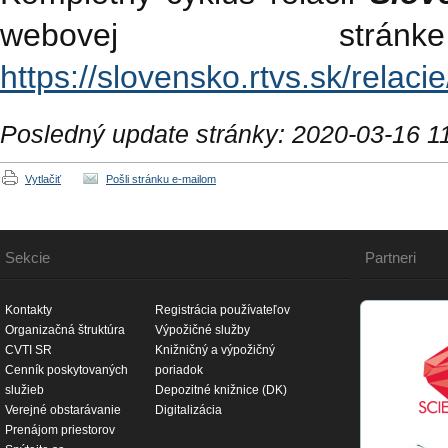
webovej st
https://slovensko.rtvs.sk/relac
Posledný update stránky: 2020-03-16 1
Vytlačiť
Pošli stránku e-mailom
Sekcie
Partneri
Kontakty
Registrácia používateľov
Organizačná štruktúra
Výpožičné služby
CVTI SR
Knižničný a výpožičný
Cenník poskytovaných
poriadok
služieb
Depozitné knižnice (DK)
Verejné obstarávanie
Digitalizácia
Prenájom priestorov