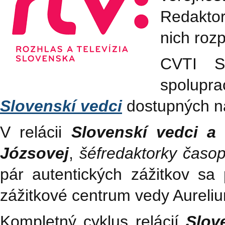
Redaktor
nich roz
CVTI S
spolupr
Slovenskí vedci
dostupných n
V relácii
Slovenskí vedci a 
Józsovej
,
šéfredaktorky časo
pár autentických zážitkov sa p
zážitkové centrum vedy Aureli
Kompletný cyklus relácií
Slov