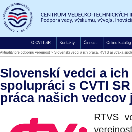
CENTRUM VEDECKO-TECHNICKÝCH I
Podpora vedy, výskumu, vývoja, inovácií
O CVTI SR
Kontakty
Činnosti
Online katalóg
Aktuality pre odbornú verejnosť
>
Slovenskí vedci a ich práca. RVTS aj vďaka spolup
Slovenskí vedci a ich
spolupráci s CVTI SR p
práca našich vedcov j
RTVS vo 
verejnos