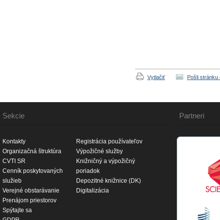
Vytlačiť
Pošli stránku
Sekcie
Partneri
Kontakty
Registrácia používateľov
Organizačná štruktúra
Výpožičné služby
CVTI SR
Knižničný a výpožičný
Cenník poskytovaných
poriadok
služieb
Depozitné knižnice (DK)
Verejné obstarávanie
Digitalizácia
Prenájom priestorov
Spýtajte sa