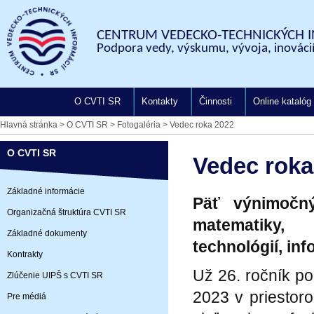
CENTRUM VEDECKO-TECHNICKÝCH I
Podpora vedy, výskumu, vývoja, inovácií
O CVTI SR
Kontakty
Činnosti
Online katalóg
Hlavná stránka
>
O CVTI SR
>
Fotogaléria
>
Vedec roka 2022
O CVTI SR
Vedec roka
Základné informácie
Päť výnimočný
Organizačná štruktúra CVTI SR
matematiky
Základné dokumenty
technológií
, in
Kontrakty
Už 26. ročník po
Zlúčenie UIPŠ s CVTI SR
2023 v priestor
Pre médiá