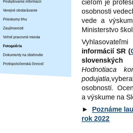
cieľom je profe
Poskytovanie informácií
osobnosti vedeck
Verejné obstarávanie
vede a výskume
Prieskumy trhu
Ministerstvo ško
Zaujímavosti
Voľné pracovné miesta
Vyhlasovateľ
Fotogaléria
informácií SR (
Dokumenty na stiahnutie
slovenských 
Protispoločenská činnosť
Hodnotiaca kom
podujatia,
vybera
osobností. Oce
a výskume na Slo
►
Poznáme lau
rok 2022