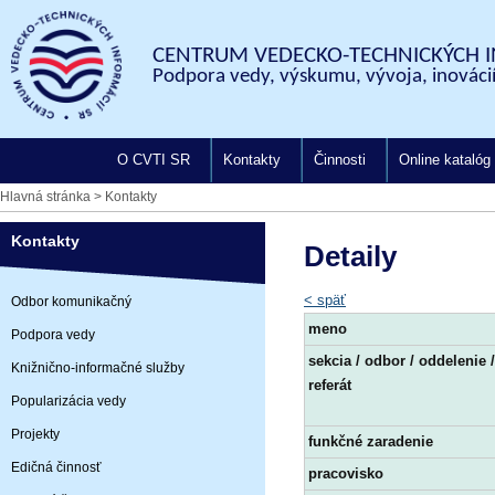
CENTRUM VEDECKO-TECHNICKÝCH I
Podpora vedy, výskumu, vývoja, inovácií
O CVTI SR
Kontakty
Činnosti
Online katalóg
Hlavná stránka
>
Kontakty
Kontakty
Detaily
< späť
Odbor komunikačný
meno
Podpora vedy
sekcia / odbor / oddelenie /
Knižnično-informačné služby
referát
Popularizácia vedy
Projekty
funkčné zaradenie
Edičná činnosť
pracovisko