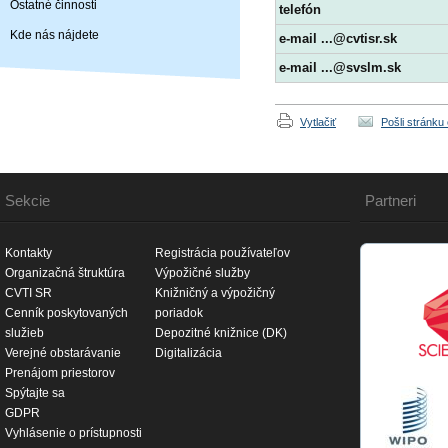
Ostatné činnosti
telefón
Kde nás nájdete
e-mail ...@cvtisr.sk
e-mail ...@svslm.sk
Vytlačiť
Pošli stránku
Sekcie
Partneri
Kontakty
Registrácia používateľov
Organizačná štruktúra
Výpožičné služby
CVTI SR
Knižničný a výpožičný
Cenník poskytovaných
poriadok
služieb
Depozitné knižnice (DK)
Verejné obstarávanie
Digitalizácia
Prenájom priestorov
Spýtajte sa
GDPR
Vyhlásenie o prístupnosti