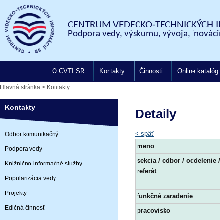
CENTRUM VEDECKO-TECHNICKÝCH I
Podpora vedy, výskumu, vývoja, inovácií
O CVTI SR
Kontakty
Činnosti
Online katalóg
Hlavná stránka
>
Kontakty
Kontakty
Detaily
< späť
Odbor komunikačný
meno
Podpora vedy
sekcia / odbor / oddelenie /
Knižnično-informačné služby
referát
Popularizácia vedy
Projekty
funkčné zaradenie
Edičná činnosť
pracovisko