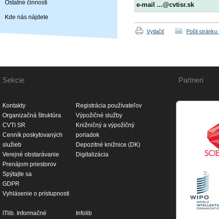
Ostatné činnosti
e-mail ...@cvtisr.sk
Kde nás nájdete
Vytlačiť
Pošli stránku
Sekcie
Partneri
Kontakty
Registrácia používateľov
Organizačná štruktúra
Výpožičné služby
CVTI SR
Knižničný a výpožičný
Cenník poskytovaných
poriadok
služieb
Depozitné knižnice (DK)
Verejné obstarávanie
Digitalizácia
Prenájom priestorov
Spýtajte sa
GDPR
Vyhlásenie o prístupnosti
ITlib. Informačné
Infolib