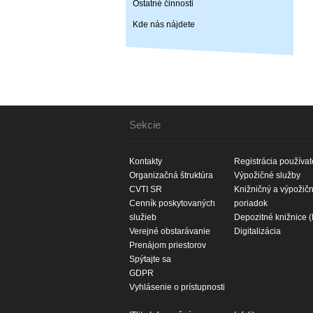
Ostatné činnosti
Kde nás nájdete
Sekcie
Kontakty
Registrácia používat
Organizačná štruktúra
Výpožičné služby
CVTI SR
Knižničný a výpožič
Cenník poskytovaných
poriadok
služieb
Depozitné knižnice 
Verejné obstarávanie
Digitalizácia
Prenájom priestorov
Spýtajte sa
GDPR
Vyhlásenie o prístupnosti