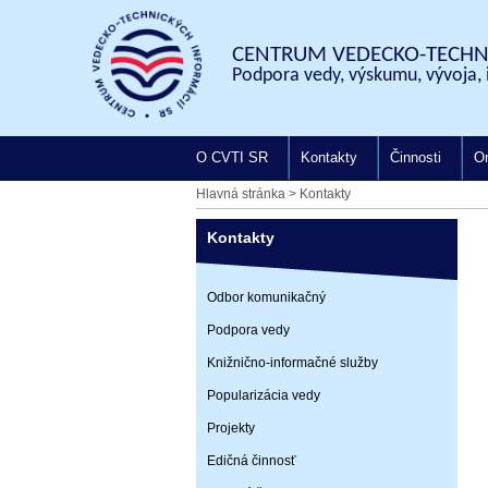
CENTRUM VEDECKO-TECHNI
Podpora vedy, výskumu, vývoja, 
O CVTI SR
Kontakty
Činnosti
On
Hlavná stránka
>
Kontakty
Kontakty
Odbor komunikačný
Podpora vedy
Knižnično-informačné služby
Popularizácia vedy
Projekty
Edičná činnosť