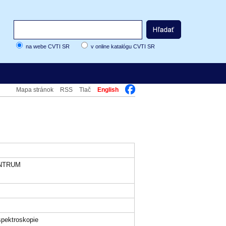
na webe CVTI SR
v online katalógu CVTI SR
Mapa stránok
RSS
Tlač
English
NTRUM
spektroskopie