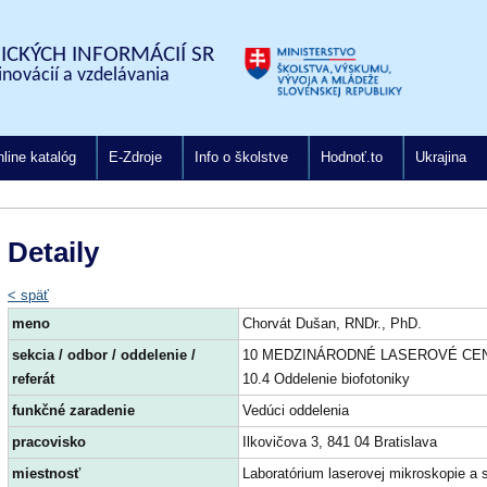
CKÝCH INFORMÁCIÍ SR
inovácií a vzdelávania
line katalóg
E-Zdroje
Info o školstve
Hodnoť.to
Ukrajina
Detaily
< späť
meno
Chorvát Dušan, RNDr., PhD.
sekcia / odbor / oddelenie /
10 MEDZINÁRODNÉ LASEROVÉ CE
referát
10.4 Oddelenie biofotoniky
funkčné zaradenie
Vedúci oddelenia
pracovisko
Ilkovičova 3, 841 04 Bratislava
miestnosť
Laboratórium laserovej mikroskopie a 