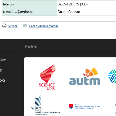
telefón
02/654 21 575 (385)
e-mail ...@cvtisr.sk
Dusan.Chorvat
Vytlačiť
Pošli stránku e-mailom
Partneri
eľov
ný
(DK)