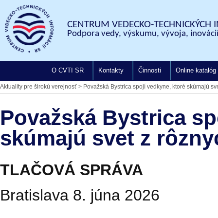
CENTRUM VEDECKO-TECHNICKÝCH I
Podpora vedy, výskumu, vývoja, inovácií
O CVTI SR
Kontakty
Činnosti
Online katalóg
Aktuality pre širokú verejnosť
>
Považská Bystrica spojí vedkyne, ktoré skúmajú sve
Považská Bystrica sp
skúmajú svet z rôzny
TLAČOVÁ SPRÁVA
Bratislava 8. júna 2026