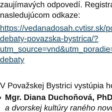
zaujímavých odpovedí. Registrá
nasledujúcom odkaze:
https://vedanadosah.cvtisr.sk/
debaty-povazska-bystrica/?
utm_source=vnd&utm_poradie
debaty
V Považskej Bystrici vystúpia h
Mgr. Diana Duchoňová, PhD
a dvorskej kultúry raného no