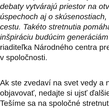
debaty vytvárajú priestor na ot
úspechoch aj o skúsenostiach, 
cestu. Takéto stretnutia pomáha
inšpiráciu budúcim generáciám
riaditeľka Národného centra pr
v spoločnosti.
Ak ste zvedaví na svet vedy a 
objavovať, nedajte si ujsť ďal
Tešíme sa na spoločné stretnuti