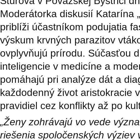
Štúrova v Považskej Bystrici d
Moderátorka diskusií Katarína
priblíži účastníkom podujatia fa
výskum krvných parazitov vták
ovplyvňujú prírodu. Súčasťou d
inteligencie v medicíne a mode
pomáhajú pri analýze dát a diag
každodenný život aristokracie
pravidiel cez konflikty až po ku
„Ženy zohrávajú vo vede význa
riešenia spoločenských výziev