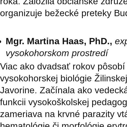
roka. Založila občianske združ
organizuje bežecké preteky Buď
Mgr. Martina Haas, PhD.,
ex
vysokohorskom prostredí
Viac ako dvadsať rokov pôsob
vysokohorskej biológie Žilinskej 
Javorine. Začínala ako vedecká
funkcii vysokoškolskej pedagog
zameriava na krvné parazity vt
hematológie či morfológie eryt