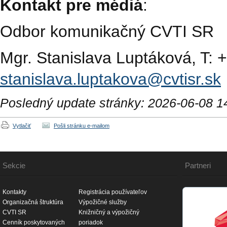
Kontakt pre médiá
:
Odbor komunikačný CVTI SR
Mgr. Stanislava Luptáková, T: 
stanislava.luptakova@cvtisr.sk
Posledný update stránky: 2026-06-08 1
Vytlačiť
Pošli stránku e-mailom
Sekcie
Partneri
Kontakty
Registrácia používateľov
Organizačná štruktúra
Výpožičné služby
CVTI SR
Knižničný a výpožičný
Cenník poskytovaných
poriadok