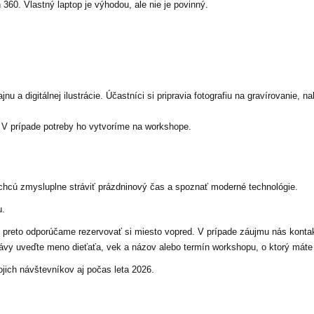
360. Vlastný laptop je výhodou, ale nie je povinný.
zajnu a digitálnej ilustrácie. Účastníci si pripravia fotografiu na gravírovanie
. V prípade potreby ho vytvoríme na workshope.
chcú zmysluplne stráviť prázdninový čas a spoznať moderné technológie.
u.
 preto odporúčame rezervovať si miesto vopred. V prípade záujmu nás kontak
rávy uveďte meno dieťaťa, vek a názov alebo termín workshopu, o ktorý máte
jich návštevníkov aj počas leta 2026.