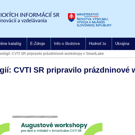
CKÝCH INFORMÁCIÍ SR
inovácií a vzdelávania
line katalóg
E-Zdroje
Info o školstve
Hodnoť.to
Ukrajina
nológií: CVTI SR pripravilo prázdninové workshopy v SmartLabe
gií: CVTI SR pripravilo prázdninové