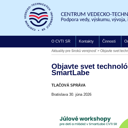
CENTRUM VEDECKO-TECHNI
Podpora vedy, výskumu, vývoja, 
O CVTI SR
Kontakty
Činnosti
On
Aktuality pre širokú verejnosť
>
Objavte svet tech
Objavte svet technoló
SmartLabe
TLAČOVÁ SPRÁVA
Bratislava 30. júna 2026