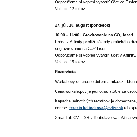
Odporúčame si vopred vytvoriť účet vo Fusion 
Vek: od 12 rokov
27. júl, 10. august (pondelok)
10:00 – 14:00 | Gravírovanie na CO
₂
laseri
Práca v Affinity priblíži základy grafického di
si gravírovanie na CO
2
laseri.
Odporúčame si vopred vytvoriť účet v Affinity
Vek: od 15 rokov
Rezervácia
Workshopy sú určené deťom a mládeži, ktorí 
Cena workshopov je jednotná: 7,50 € za osob
Kapacita jednotlivých termínov je obmedzená,
adrese:
terezia.kalinakova@cvtisr.sk
(do sp
SmartLab CVTI SR v Bratislave sa teší na svo