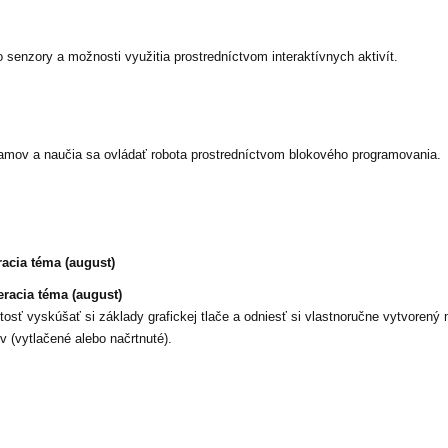
 senzory a možnosti využitia prostredníctvom interaktívnych aktivít.
ramov a naučia sa ovládať robota prostredníctvom blokového programovania.
racia téma (august)
ieracia téma (august)
tosť vyskúšať si základy grafickej tlače a odniesť si vlastnoručne vytvorený 
 (vytlačené alebo načrtnuté).