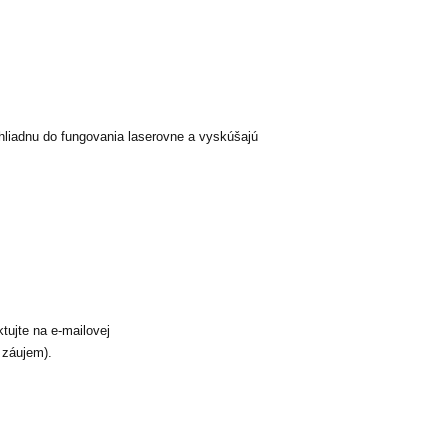
, nahliadnu do fungovania laserovne a vyskúšajú
tujte na e-mailovej
 záujem).