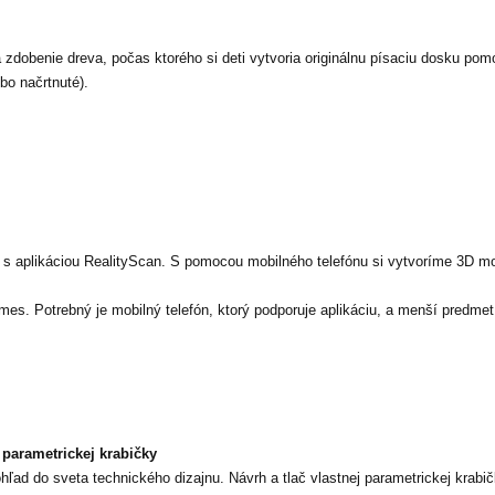
 zdobenie dreva, počas ktorého si deti vytvoria originálnu písaciu dosku po
bo načrtnuté).
 s aplikáciou RealityScan. S pomocou mobilného telefónu si vytvoríme 3D mo
es. Potrebný je mobilný telefón, ktorý podporuje aplikáciu, a menší predmet,
č parametrickej krabičky
hľad do sveta technického dizajnu. Návrh a tlač vlastnej parametrickej krab