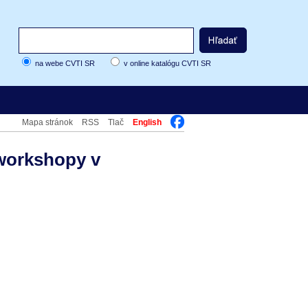
na webe CVTI SR
v online katalógu CVTI SR
Mapa stránok
RSS
Tlač
English
 workshopy v