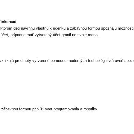
Tinkercad
ktorom deti navrhnú vlastnú kľúčenku a zábavnou formou spoznajú možnosti d
 účet, prípadne mať vytvorený účet gmail na svoje meno.
 vznikajú predmety vytvorené pomocou moderných technológií. Zároveň spozna
bavnou formou priblíži svet programovania a robotiky.