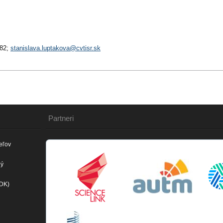
182;
stanislava.luptakova@cvtisr.sk
Partneri
eľov
ný
(DK)