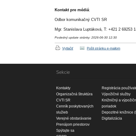
Kontakt pre médiá
:
Odbor komunikačný CVTI SR
Mgr. Stanislava Luptáková, T: +421 2 69253 
Posledný update stránky: 2026-06-30 12:30
Vytlačiť
Pošli stránku e-mailom
Sekcie
Kontakty
Registrácia používat
Organizačná štruktúra
Výpožičné služby
CVTI SR
Knižničný a výpožič
Cenník poskytovaných
poriadok
služieb
Depozitné knižnice 
Verejné obstarávanie
Digitalizácia
Prenájom priestorov
Spýtajte sa