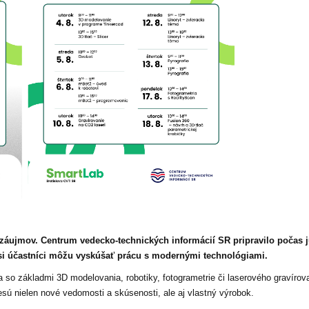
záujmov. Centrum vedecko‑technických informácií SR pripravilo počas jú
 si účastníci môžu vyskúšať prácu s modernými technológiami.
so základmi 3D modelovania, robotiky, fotogrametrie či laserového gravírov
nesú nielen nové vedomosti a skúsenosti, ale aj vlastný výrobok.