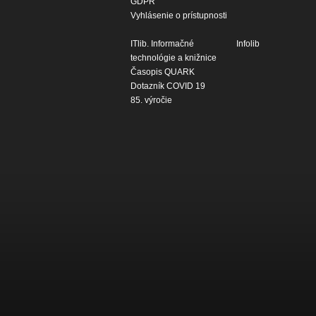
GDPR
Vyhlásenie o prístupnosti
ITlib. Informačné
Infolib
technológie a knižnice
Časopis QUARK
Dotazník COVID 19
85. výročie