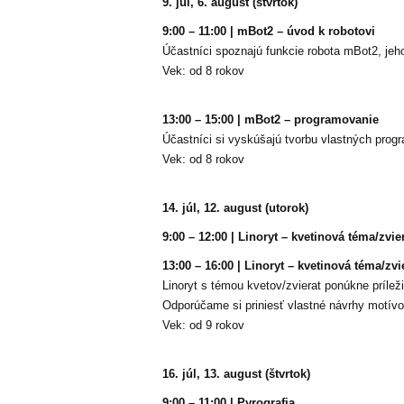
9. júl, 6. august (štvrtok)
9:00 – 11:00 | mBot2 – úvod k robotovi
Účastníci spoznajú funkcie robota mBot2, jeho
Vek: od 8 rokov
13:00 – 15:00 | mBot2 – programovanie
Účastníci si vyskúšajú tvorbu vlastných prog
Vek: od 8 rokov
14. júl, 12. august (utorok)
9:00 – 12:00 | Linoryt – kvetinová téma/zvie
13:00 – 16:00 | Linoryt – kvetinová téma/zv
Linoryt s témou kvetov/zvierat ponúkne príleži
Odporúčame si priniesť vlastné návrhy motívov
Vek: od 9 rokov
16. júl, 13. august (štvrtok)
9:00 – 11:00 | Pyrografia