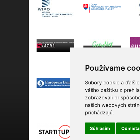
Používame coo
Súbory cookie a ďalšie
vášho zážitku z prehli
zobrazovali prispôsobe
našich webových stráno
Mediálni partneri
prichádzajú.
Súhlasím
Odmiet