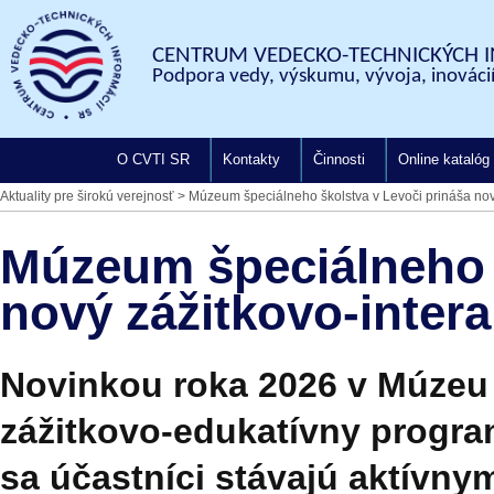
CENTRUM VEDECKO-TECHNICKÝCH I
Podpora vedy, výskumu, vývoja, inovácií
O CVTI SR
Kontakty
Činnosti
Online katalóg
Aktuality pre širokú verejnosť
>
Múzeum špeciálneho školstva v Levoči prináša nov
Múzeum špeciálneho š
nový zážitkovo-inter
Novinkou roka 2026 v Múzeu 
zážitkovo-edukatívny progr
sa účastníci stávajú aktívnym