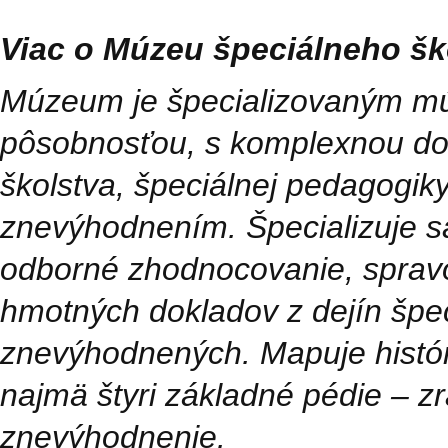
Viac o Múzeu špeciálneho šk
Múzeum je špecializovaným m
pôsobnosťou, s komplexnou dok
školstva, špeciálnej pedagogik
znevýhodnením. Špecializuje 
odborné zhodnocovanie, spravo
hmotných dokladov z dejín špec
znevýhodnených.
Mapuje histór
najmä štyri základné pédie – z
znevýhodnenie.