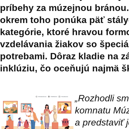
príbehy za múzejnou bránou
okrem toho ponúka päť stál
kategórie, ktoré hravou formo
vzdelávania žiakov so špeci
potrebami. Dôraz kladie na zá
inklúziu, čo oceňujú najmä š
„Rozhodli sm
komnatu Múze
a predstaviť 