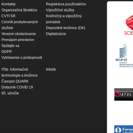
Kontakty
Registrácia používateľov
Organizačná štruktúra
Výpožičné služby
CVTI SR
Knižničný a výpožičný
Cenník poskytovaných
poriadok
služieb
Depozitné knižnice (DK)
Verejné obstarávanie
Digitalizácia
Prenájom priestorov
Spýtajte sa
GDPR
Vyhlásenie o prístupnosti
ITlib. Informačné
Infolib
technológie a knižnice
Časopis QUARK
Dotazník COVID 19
85. výročie