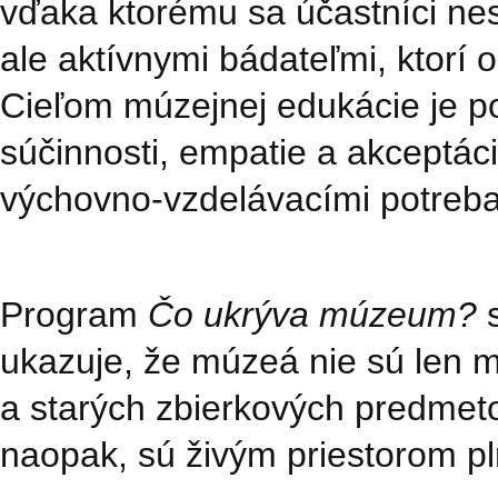
vďaka ktorému sa účastníci ne
ale aktívnymi bádateľmi, ktorí
Cieľom múzejnej edukácie je po
súčinnosti, empatie a akceptáci
výchovno-vzdelávacími potreb
Program
Čo ukrýva múzeum?
s
ukazuje, že múzeá nie sú len m
a starých zbierkových predmeto
naopak, sú živým priestorom pl