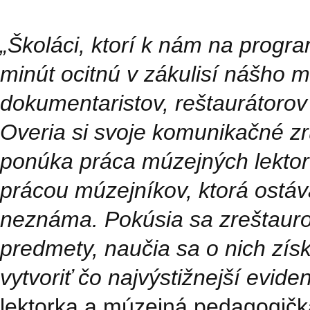
„Školáci, ktorí k nám na progra
minút ocitnú v zákulisí nášho m
dokumentaristov, reštaurátorov či
Overia si svoje komunikačné zru
ponúka práca múzejných lekto
prácou múzejníkov, ktorá ostáv
neznáma. Pokúsia sa zreštaur
predmety, naučia sa o nich získ
vytvoriť čo najvýstižnejší evid
lektorka a múzejná pedagogičk