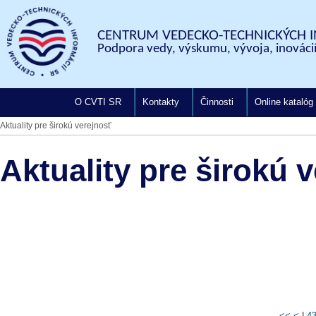
CENTRUM VEDECKO-TECHNICKÝCH I
Podpora vedy, výskumu, vývoja, inovácií
O CVTI SR
Kontakty
Činnosti
Online katalóg
Aktuality pre širokú verejnosť
Aktuality pre širokú 
<<
<
|
4