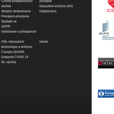
Cenník poskytovaných
poriadok
služieb
Depozitné knižnice (DK)
Verejné obstarávanie
Digitalizácia
Prenájom priestorov
Spýtajte sa
GDPR
Vyhlásenie o prístupnosti
ITlib. Informačné
Infolib
technológie a knižnice
Časopis QUARK
Dotazník COVID 19
85. výročie