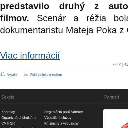
predstavilo druhý z auto
filmov.
Scenár a réžia bola
dokumentaristu Mateja Poka z
Viac informácií
<<
<
|
4
Vytlačiť
Pošli stránku e-mailom
Sekcie
Partneri
Kontakty
Registrácia používateľov
Organizačná štruktúra
Výpožičné služby
CVTI SR
Knižničný a výpožičný