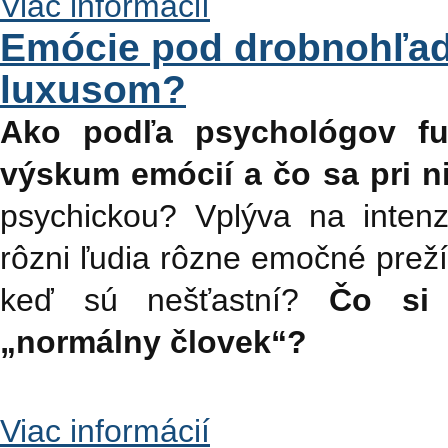
Viac informácií
Emócie pod drobnohľad
luxusom?
Ako podľa psychológov fun
výskum emócií a čo sa pri n
psychickou? Vplýva na intenz
rôzni ľudia rôzne emočné preží
keď sú nešťastní?
Čo si 
„normálny človek“?
Viac informácií