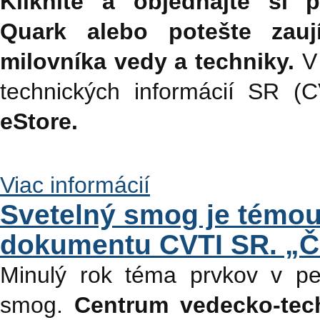
Kliknite a objednajte si 
Quark alebo potešte zau
milovníka vedy a techniky.
V 
technických informácií SR 
eStore.
Viac informácií
Svetelný smog je témo
dokumentu CVTI SR. „Čo
Minulý rok téma prvkov v per
smog.
Centrum vedecko-tec