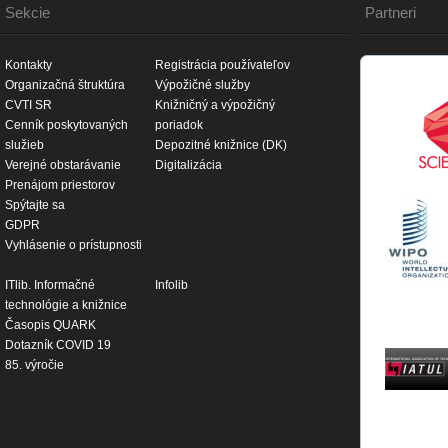
Sekcie
Partneri
Kontakty
Registrácia používateľov
Organizačná štruktúra
Výpožičné služby
CVTI SR
Knižničný a výpožičný
Cenník poskytovaných
poriadok
služieb
Depozitné knižnice (DK)
Verejné obstarávanie
Digitalizácia
Prenájom priestorov
Spýtajte sa
GDPR
Vyhlásenie o prístupnosti
ITlib. Informačné
Infolib
technológie a knižnice
Časopis QUARK
Dotazník COVID 19
85. výročie