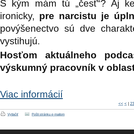
S kým mám tú „česť“? Aj ke
ironicky,
pre narcistu je úp
povýšenectvo sú dve charakter
vystihujú.
Hosťom aktuálneho podca
výskumný pracovník v oblast
Viac informácií
<<
<
|
2
Vytlačiť
Pošli stránku e-mailom