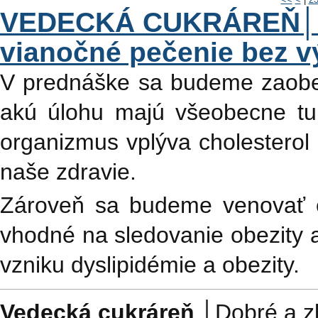
VEDECKÁ CUKRÁREŇ│Dobr
vianočné pečenie bez vý
V prednáške sa budeme zaober
akú úlohu majú všeobecne t
organizmus vplýva cholesterol
naše zdravie.
Zároveň sa budeme venovať 
vhodné na sledovanie obezity
vzniku dyslipidémie a obezity.
Vedecká cukráreň │
Dobré a zl