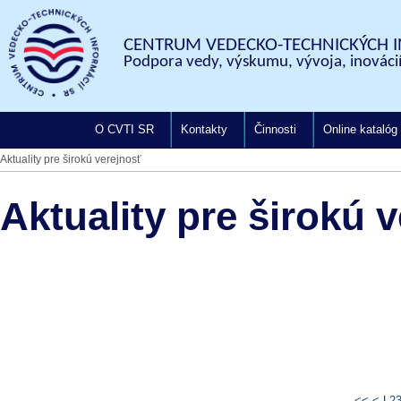
CENTRUM VEDECKO-TECHNICKÝCH I
Podpora vedy, výskumu, vývoja, inovácií
O CVTI SR
Kontakty
Činnosti
Online katalóg
Aktuality pre širokú verejnosť
Aktuality pre širokú 
<<
<
|
2