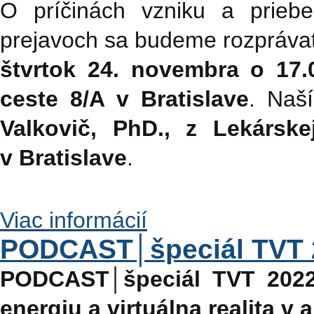
O príčinách vzniku a prieb
prejavoch sa budeme rozpráva
štvrtok 24. novembra o 17
ceste 8/A v Bratislave
. Naš
Valkovič, PhD., z Lekársk
v Bratislave
.
Viac informácií
PODCAST│špeciál TVT 
PODCAST│špeciál TVT 20
energiu a virtuálna realita v 