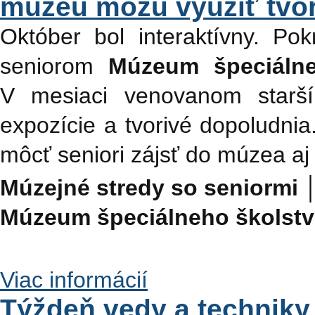
múzeu môžu využiť tvor
Október bol interaktívny. Po
seniorom
Múzeum špeciálne
V mesiaci venovanom starší
expozície a tvorivé dopoludnia
môcť seniori zájsť do múzea a
Múzejné stredy so seniormi │
Múzeum špeciálneho školstv
Viac informácií
Týždeň vedy a techniky