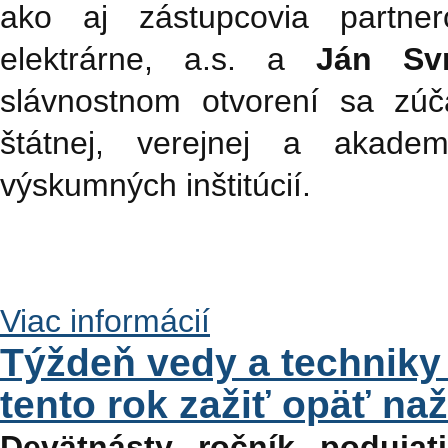
ako aj zástupcovia partne
elektrárne, a.s. a
Ján Sv
slávnostnom otvorení sa zúča
štátnej, verejnej a akade
výskumných inštitúcií.
Viac informácií
Týždeň vedy a techniky
tento rok zažiť opäť na
Devätnásty ročník poduja