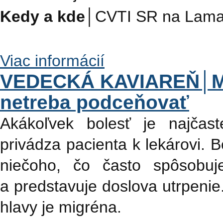
Kedy a kde│
CVTI SR na Lamačs
Viac informácií
VEDECKÁ KAVIAREŇ│Mig
netreba podceňovať
Akákoľvek bolesť je najčas
privádza pacienta k lekárovi. 
niečoho, čo často spôsobuje
a predstavuje doslova utrpenie.
hlavy je migréna.