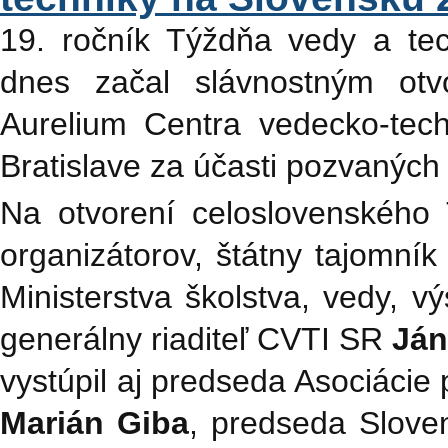
19. ročník Týždňa vedy a te
dnes začal slávnostným ot
Aurelium Centra vedecko-tec
Bratislave za účasti pozvaných 
Na otvorení celoslovenského 
organizátorov, štátny tajomní
Ministerstva školstva, vedy,
generálny riaditeľ CVTI SR
Ján
vystúpil aj predseda Asociáci
Marián Giba
, predseda Slove