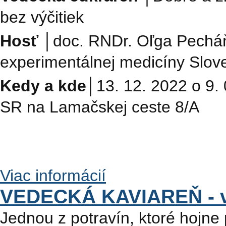
bez výčitiek
Hosť
│
doc. RNDr. Oľga Pechá
experimentálnej medicíny Slove
Kedy a kde
│
13. 12. 2022 o 9.
SR na Lamačskej ceste 8/A
Viac informácií
VEDECKÁ KAVIAREŇ - v
Jednou z potravín, ktoré hojne