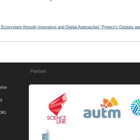
Ecosystem through Innovative and Digital Approaches​” Project’s Outputs are
Partneri
eľov
ný
(DK)