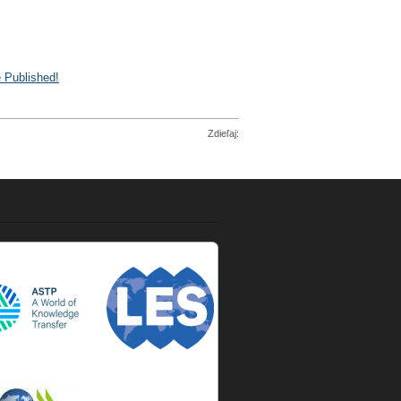
 Published!
Zdieľaj: