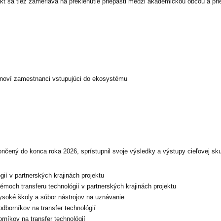
rojekt sa tiež zameriava na preklenutie priepasti medzi akademickou obcou a 
noví zamestnanci vstupujúci do ekosystému
ončený do konca roka 2026, sprístupnil svoje výsledky a výstupy cieľovej sk
ií v partnerských krajinách projektu
émoch transferu technológií v partnerských krajinách projektu
ysoké školy a súbor nástrojov na uznávanie
dborníkov na transfer technológií
níkov na transfer technológií