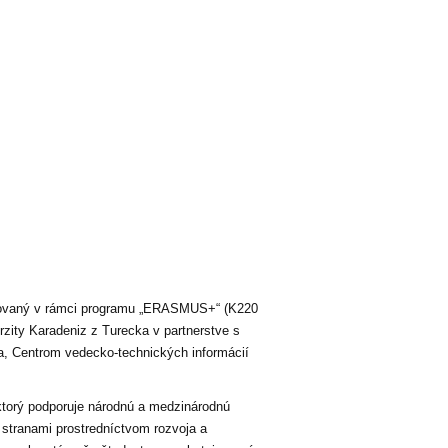
alizovaný v rámci programu „ERASMUS+“ (K220
rzity Karadeniz z Turecka
v partnerstve s
a,
Centrom vedecko-technických informácií
 ktorý podporuje národnú a medzinárodnú
 stranami prostredníctvom rozvoja a