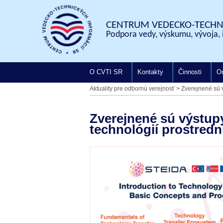
CENTRUM VEDECKO-TECHNI
Podpora vedy, výskumu, vývoja, 
O CVTI SR
Kontakty
Činnosti
On
Aktuality pre odbornú verejnosť
>
Zverejnené sú v
Zverejnené sú výstup
technológií prostredn