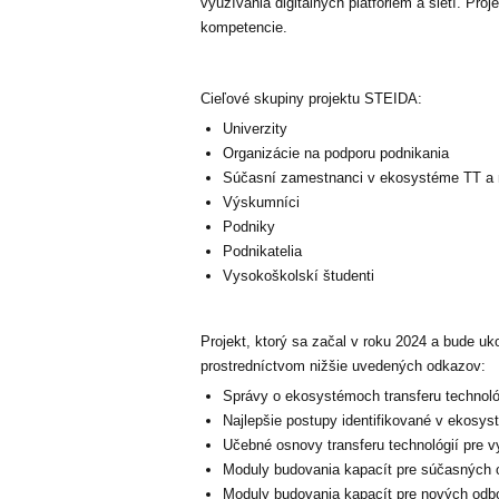
využívania digitálnych platforiem a sietí.​ P
kompetencie.
Cieľové skupiny projektu STEIDA:
Univerzity
Organizácie na podporu podnikania
Súčasní zamestnanci v ekosystéme TT a 
Výskumníci
Podniky
Podnikatelia
Vysokoškolskí študenti
Projekt, ktorý sa začal v roku 2024 a bude uk
prostredníctvom nižšie uvedených odkazov:
Správy o ekosystémoch transferu technológ
Najlepšie postupy identifikované v ekosyst
Učebné osnovy transferu technológií pre v
Moduly budovania kapacít pre súčasných o
Moduly budovania kapacít pre nových odbor