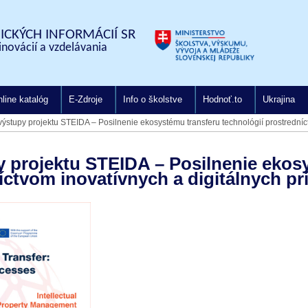
CKÝCH INFORMÁCIÍ SR
inovácií a vzdelávania
line katalóg
E-Zdroje
Info o školstve
Hodnoť.to
Ukrajina
ýstupy projektu STEIDA – Posilnenie ekosystému transferu technológií prostredníct
y projektu STEIDA – Posilnenie ekos
íctvom inovatívnych a digitálnych pr