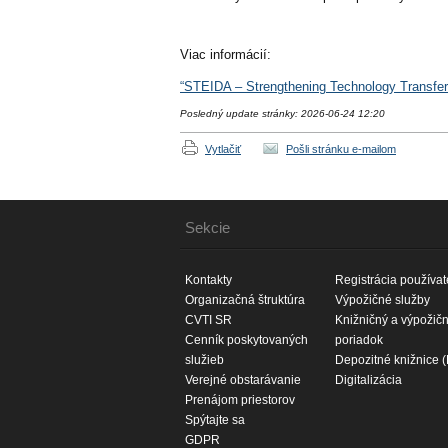
Viac informácií:
“STEIDA – Strengthening Technology Transfer 
Posledný update stránky: 2026-06-24 12:20
Vytlačiť
Pošli stránku e-mailom
Sekcie
Kontakty
Registrácia používat
Organizačná štruktúra
Výpožičné služby
CVTI SR
Knižničný a výpožič
Cenník poskytovaných
poriadok
služieb
Depozitné knižnice 
Verejné obstarávanie
Digitalizácia
Prenájom priestorov
Spýtajte sa
GDPR