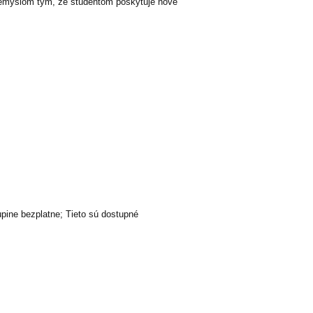
priemyslom tým, že študentom poskytuje nové
upine bezplatne; Tieto sú dostupné