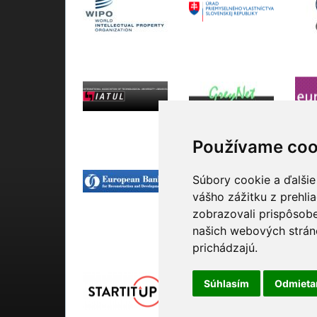
Používame coo
Súbory cookie a ďalšie
vášho zážitku z prehli
zobrazovali prispôsobe
našich webových stráno
Mediálni partneri
prichádzajú.
Súhlasím
Odmiet