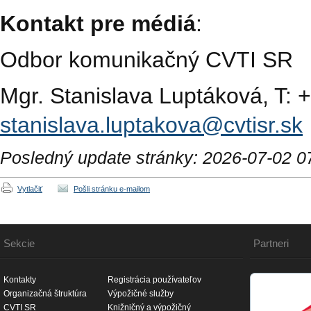
Kontakt pre médiá
:
Odbor komunikačný CVTI SR
Mgr. Stanislava Luptáková, T: 
stanislava.luptakova@cvtisr.sk
Posledný update stránky: 2026-07-02 0
Vytlačiť
Pošli stránku e-mailom
Sekcie
Partneri
Kontakty
Registrácia používateľov
Organizačná štruktúra
Výpožičné služby
CVTI SR
Knižničný a výpožičný