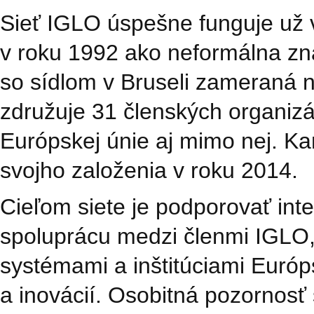
Sieť IGLO úspešne funguje už v
v roku 1992 ako neformálna zna
so sídlom v Bruseli zameraná n
združuje 31 členských organizác
Európskej únie aj mimo nej. K
svojho založenia v roku 2014.
Cieľom siete je podporovať int
spoluprácu medzi členmi IGLO
systémami a inštitúciami Európ
a inovácií. Osobitná pozorno