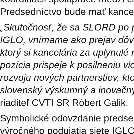
Predsedníctvo bude mať kancel
„Skutočnosť, že sa SLORD po p
IGLO, vnímame ako prejav dôve
ktorý si kancelária za uplynulé
pozícia prispeje k posilneniu vi
rozvoju nových partnerstiev, k
slovenský výskumný a inovačn
riaditeľ CVTI SR Róbert Gálik.
Symbolické odovzdanie predsed
výročného podujatia siete IGLO