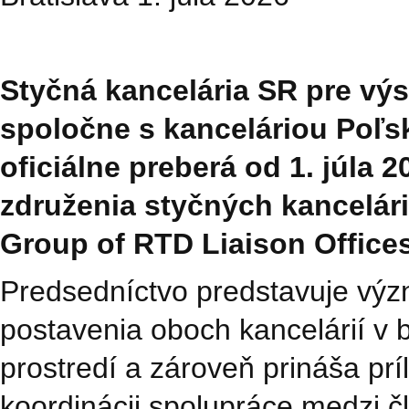
Styčná kancelária SR pre vý
spoločne s kanceláriou Poľs
oficiálne preberá od 1. júla
združenia styčných kancelári
Group of RTD Liaison Offices
Predsedníctvo predstavuje vý
postavenia oboch kancelárií 
prostredí a zároveň prináša prí
koordinácii spolupráce medzi č