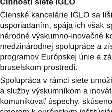
Činnosti siete IGLO
Členské kancelárie IGLO sa líš
usporiadaním, spája ich však s
národné výskumno‑inovačné kom
medzinárodnej spolupráce a zís
programov Európskej únie a zár
bruselskom prostredí.
Spolupráca v rámci siete umož
a služby výskumníkom a inováto
komunikovať úspechy, skúsenos
smerom k európskym inštitúci