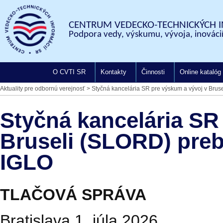
CENTRUM VEDECKO-TECHNICKÝCH I
Podpora vedy, výskumu, vývoja, inovácií
O CVTI SR
Kontakty
Činnosti
Online katalóg
Aktuality pre odbornú verejnosť
>
Styčná kancelária SR pre výskum a vývoj v Brus
Styčná kancelária SR
Bruseli (SLORD) preb
IGLO
TLAČOVÁ SPRÁVA
Bratislava 1. júla 2026