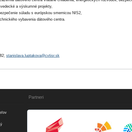
 vedecké a výskumné projekty,
abezpečenie súladu s európskou smernicou NIS2,
technického vybavenia dátového centra.
182;
stanislava.luptakova@cvtisr.sk
Partneri
eľov
ný