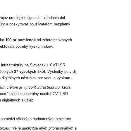
jov umelej inteligencie, ukladania dát,
úry a poskytovať používateľom bezplatný
ako
100 pripomienok
od zainteresovaných
lektovala potreby výskumníkov.
j infraštruktúry na Slovensku. CVTI SR
všetkých
27 vysokých škôl
. Výsledky potvrdili
 digitálnych nástrojov pre vedu a výskum.
m cieľom je vytvoriť infraštruktúru, ktorá
ncii,“
uviedol generálny riaditeľ CVTI SR
 digitálnych služieb.
e spomedzi všetkých hodnotených projektov.
ojekt nie je duplicitou iným pripravovaným a