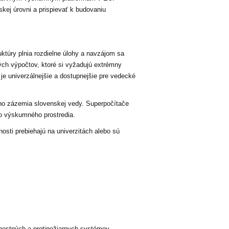
kej úrovni a prispievať k budovaniu
túry plnia rozdielne úlohy a navzájom sa
ch výpočtov, ktoré si vyžadujú extrémny
e univerzálnejšie a dostupnejšie pre vedecké
ého zázemia slovenskej vedy. Superpočítače
ho výskumného prostredia.
osti prebiehajú na univerzitách alebo sú
nostných a protipožiarnych systémov,