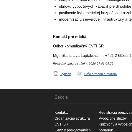
obnovu výpočtových kapacít pre dlhodobé
posilnenie kybernetickej bezpečnosti a z
modernizáciu serverovej infraštruktúry a 
Kontakt pre médiá
:
Odbor komunikačný CVTI SR
Mgr. Stanislava Luptáková, T: +421 2 69253 
Posledný update stránky: 2026-07-01 08:52
Vytlačiť
Pošli stránku e-mailom
Sekcie
Kontakty
Registrácia používat
Organizačná štruktúra
Výpožičné služby
CVTI SR
Knižničný a výpožič
Cenník poskytovaných
poriadok