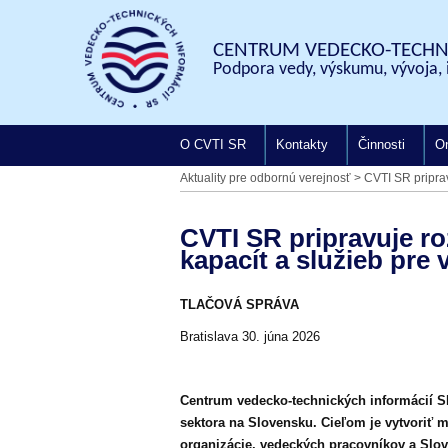
CENTRUM VEDECKO-TECHNI
Podpora vedy, výskumu, vývoja, 
O CVTI SR
Kontakty
Činnosti
On
Aktuality pre odbornú verejnosť
>
CVTI SR pripra
CVTI SR pripravuje r
kapacít a služieb pre
TLAČOVÁ SPRÁVA
Bratislava 30. júna 2026
Centrum vedecko-technických informácií SR
sektora na Slovensku. Cieľom je vytvoriť 
organizácie, vedeckých pracovníkov a Slo