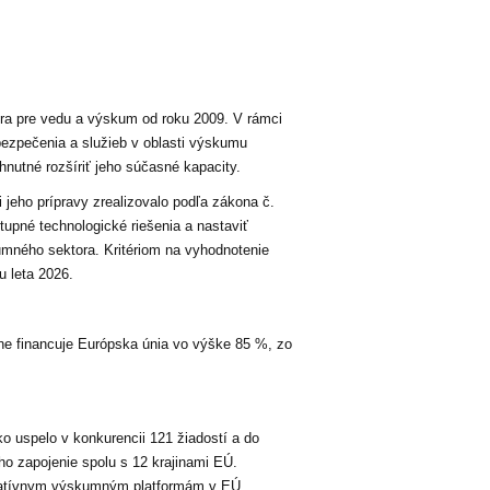
ra pre vedu a výskum od roku 2009. V rámci
bezpečenia a služieb v oblasti výskumu
hnutné rozšíriť jeho súčasné kapacity.
 jeho prípravy zrealizovalo podľa zákona č.
stupné technologické riešenia a nastaviť
kumného sektora. Kritériom na vyhodnotenie
u leta 2026.
ne financuje Európska únia vo výške 85 %, zo
 uspelo v konkurencii 121 žiadostí a do
o zapojenie spolu s 12 krajinami EÚ.
oratívnym výskumným platformám v EÚ.