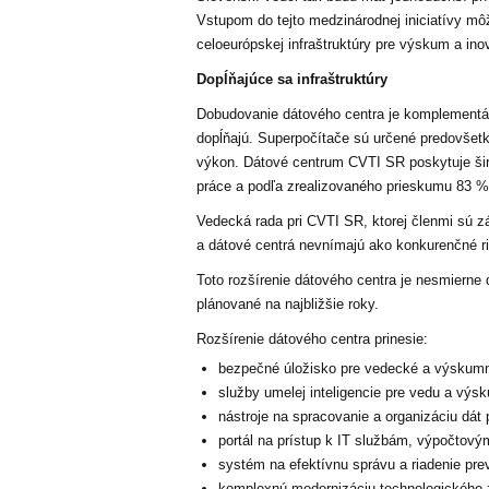
Vstupom do tejto medzinárodnej iniciatívy mô
celoeurópskej infraštruktúry pre výskum a ino
Dopĺňajúce sa infraštruktúry
Dobudovanie dátového centra je komplementár
dopĺňajú. Superpočítače sú určené predovšet
výkon. Dátové centrum CVTI SR poskytuje šir
práce a podľa zrealizovaného prieskumu 83 
Vedecká rada pri CVTI SR, ktorej členmi sú z
a dátové centrá nevnímajú ako konkurenčné rie
Toto rozšírenie dátového centra je nesmierne 
plánované na najbližšie roky.
Rozšírenie dátového centra prinesie:
bezpečné úložisko pre vedecké a výskumn
služby umelej inteligencie pre vedu a výsk
nástroje na spracovanie a organizáciu dát
portál na prístup k IT službám, výpočtov
systém na efektívnu správu a riadenie pre
komplexnú modernizáciu technologického z