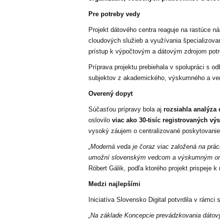
Pre potreby vedy
Projekt dátového centra reaguje na rastúce ná
cloudových služieb a využívania špecializov
prístup k výpočtovým a dátovým zdrojom pot
Príprava projektu prebiehala v spolupráci s 
subjektov z akademického, výskumného a vere
Overený dopyt
Súčasťou prípravy bola aj
rozsiahla analýza
oslovilo
viac ako 30-tisíc registrovaných v
vysoký záujem o centralizované poskytovanie 
„Moderná veda je čoraz viac založená na práci
umožní slovenským vedcom a výskumným organ
Róbert Gálik, podľa ktorého projekt prispeje k
Medzi najlepšími
Iniciatíva Slovensko Digital potvrdila v rámc
„Na základe Koncepcie prevádzkovania dátovýc