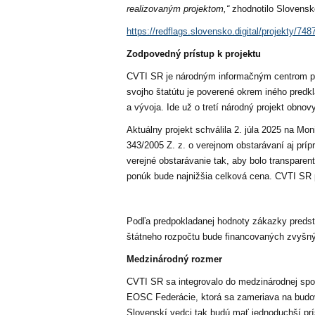
realizovaným projektom,“
zhodnotilo Slovensko
https://redflags.slovensko.digital/projekty/74
Zodpovedný prístup k projektu
CVTI SR je národným informačným centrom pre
svojho štatútu je poverené okrem iného predk
a vývoja. Ide už o tretí národný projekt obno
Aktuálny projekt schválila 2. júla 2025 na Mo
343/2005 Z. z. o verejnom obstarávaní aj prípr
verejné obstarávanie tak, aby bolo transparen
ponúk bude najnižšia celková cena. CVTI SR pl
Podľa predpokladanej hodnoty zákazky predst
štátneho rozpočtu bude financovaných zvyšn
Medzinárodný rozmer
CVTI SR sa integrovalo do medzinárodnej spo
EOSC Federácie, ktorá sa zameriava na budov
Slovenskí vedci tak budú mať jednoduchší p