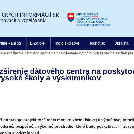
CKÝCH INFORMÁCIÍ SR
inovácií a vzdelávania
line katalóg
E-Zdroje
Info o školstve
Hodnoť.to
Ukrajina
vuje rozšírenie dátového centra na poskytovanie výpočtových kapacít a služieb pr
ozšírenie dátového centra na poskyt
 vysoké školy a výskumníkov
 pripravuje projekt rozšírenia modernizácie dátovej a výpočtovej infra
moderné, bezpečné a výkonné prostredie, ktoré bude poskytovať IT zdro
venskú akadémiu vied.