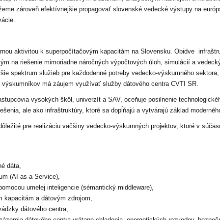
žeme zároveň efektívnejšie propagovať slovenské vedecké výstupy na európs
vácie.
nou aktivitou k superpočítačovým kapacitám na Slovensku. Obidve infraštruk
kým na riešenie mimoriadne náročných výpočtových úloh, simulácií a vedecký
šie spektrum služieb pre každodenné potreby vedecko-výskumného sektora, j
% výskumníkov má záujem využívať služby dátového centra CVTI SR.
ástupcovia vysokých škôl, univerzít a SAV, oceňuje posilnenie technologick
šenia, ale ako infraštruktúry, ktoré sa dopĺňajú a vytvárajú základ moderné
dôležité pre realizáciu väčšiny vedecko-výskumných projektov, ktoré v súčasn
é dáta,
um (AI-as-a-Service),
 pomocou umelej inteligencie (sémantický middleware),
ým kapacitám a dátovým zdrojom,
vádzky dátového centra,
ázemia dátového centra vrátane chladenia, energetických rozvodov, bezpeč