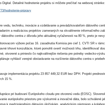
 Digital. Detailné hodnotenie projektu si môžete prečítať na webovej stránke:
8773/hodnotenie-pripravy
 vedu, techniku, inovácie a vzdelávanie a prevádzkovateľom dátového cent
ladaním a realizáciou projektov zameraných na skvalitnenie informačného za
vy dátového centra z dôvodu jeho aktuálnej vyťaženosti na 80 %, preto je nevy
nitorovacom výbore počas 16. zasadnutia Komisia pre cieľ 1. CVTI SR v rámci
avné trhové konzultácie, ktoré pomohli overiť možnosti trhu, identifikovať do
tné, otvorené a prinieslo čo najkvalitnejšie riešenia pre potreby vedecko-výs
ánuje vyhlásiť verejné obstarávanie na rozšírenie dátového centra v priebeh
avuje implementácia projektu 23 857 449,32 EUR bez DPH. Projekt prednost
ých 15 %.
lupráce pri budovaní Európskeho cloudu pre otvorenú vedu (EOSC). Slovensko
anie európskeho priestoru pre výskumné a inovačné dáta, bolo schválené jeh
rístup k medzinárodným dátovým úložiskám, analytickým nástrojom a kolab