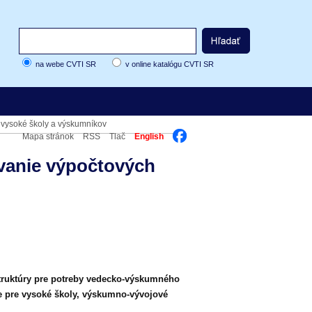
na webe CVTI SR
v online katalógu CVTI SR
e vysoké školy a výskumníkov
Mapa stránok
RSS
Tlač
English
ovanie výpočtových
štruktúry pre potreby vedecko‑výskumného
je pre vysoké školy, výskumno-vývojové