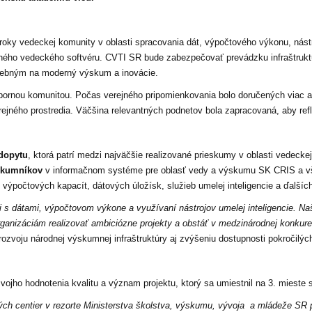
roky vedeckej komunity v oblasti spracovania dát, výpočtového výkonu, nástro
aného vedeckého softvéru. CVTI SR bude zabezpečovať prevádzku infraštrukt
rebným na moderný výskum a inovácie.
odbornou komunitou. Počas verejného pripomienkovania bolo doručených viac 
jného prostredia. Väčšina relevantných podnetov bola zapracovaná, aby ref
 dopytu
, ktorá patrí medzi najväčšie realizované prieskumy v oblasti vedecke
ýskumníkov
v informačnom systéme pre oblasť vedy a výskumu SK CRIS a 
výpočtových kapacít, dátových úložísk, služieb umelej inteligencie a ďalších
 s dátami, výpočtovom výkone a využívaní nástrojov umelej inteligencie. Naší
izáciám realizovať ambiciózne projekty a obstáť v medzinárodnej konkure
 rozvoju národnej výskumnej infraštruktúry aj zvýšeniu dostupnosti pokročilých
i svojho hodnotenia kvalitu a význam projektu, ktorý sa umiestnil na 3. miest
h centier v rezorte Ministerstva školstva, výskumu, vývoja a mládeže SR pr